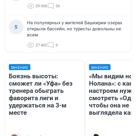
29 006
36
На популярных у жителей Башкирии озерах
5
открыли бассейн, но туристы довольны не
всем
27 442
9
МНЕНИЕ
МНЕНИЕ
Боязнь высоты:
«Мы видим нов
сможет ли «Уфа» без
Нолана»: с как
тренера обыграть
настроем нужн
фаворита лиги и
смотреть «Оди
удержаться на 3-м
чтобы она не
месте
выглядела как