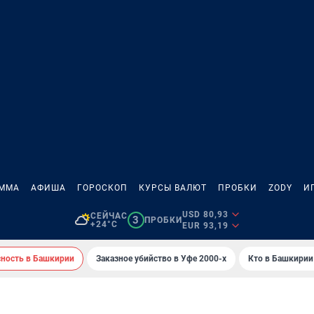
АММА
АФИША
ГОРОСКОП
КУРСЫ ВАЛЮТ
ПРОБКИ
ZODY
И
USD 80,93
СЕЙЧАС
3
ПРОБКИ
+24°C
EUR 93,19
сность в Башкирии
Заказное убийство в Уфе 2000-х
Кто в Башкирии 