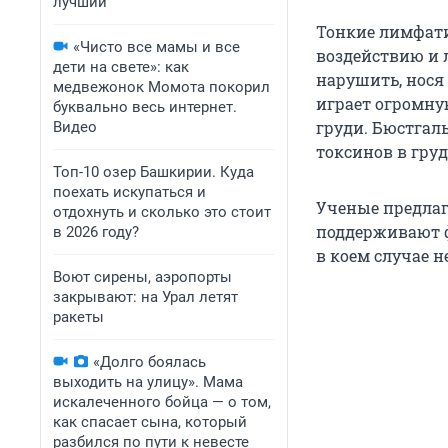
лучший
Тонкие лимфат
«Чисто все мамы и все
воздействию и 
дети на свете»: как
нарушить, нося
медвежонок Момота покорил
играет огромну
буквально весь интернет.
груди. Бюстгал
Видео
токсинов в груд
Топ-10 озер Башкирии. Куда
поехать искупаться и
Ученые предлаг
отдохнуть и сколько это стоит
поддерживают фо
в 2026 году?
в коем случае н
Воют сирены, аэропорты
закрывают: на Урал летят
ракеты
«Долго боялась
выходить на улицу». Мама
искалеченного бойца — о том,
как спасает сына, который
разбился по пути к невесте