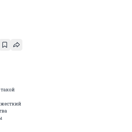
 такой
 жесткий
тва
ы