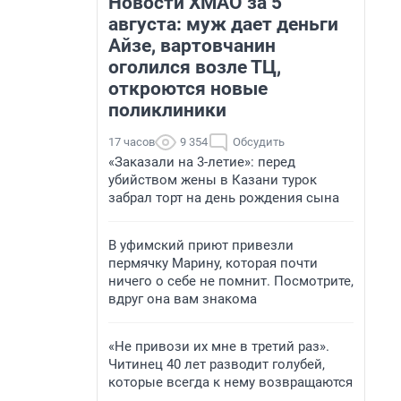
Новости ХМАО за 5
августа: муж дает деньги
Айзе, вартовчанин
оголился возле ТЦ,
откроются новые
поликлиники
17 часов
9 354
Обсудить
«Заказали на 3-летие»: перед
убийством жены в Казани турок
забрал торт на день рождения сына
В уфимский приют привезли
пермячку Марину, которая почти
ничего о себе не помнит. Посмотрите,
вдруг она вам знакома
«Не привози их мне в третий раз».
Читинец 40 лет разводит голубей,
которые всегда к нему возвращаются