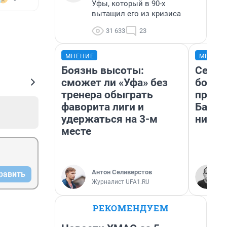
Уфы, который в 90-х
вытащил его из кризиса
31 633
23
МНЕНИЕ
МНЕНИ
Боязнь высоты:
Север
сможет ли «Уфа» без
богат
тренера обыграть
проех
фаворита лиги и
Башки
удержаться на 3-м
них л
месте
Антон Селиверстов
равить
Журналист UFA1.RU
РЕКОМЕНДУЕМ