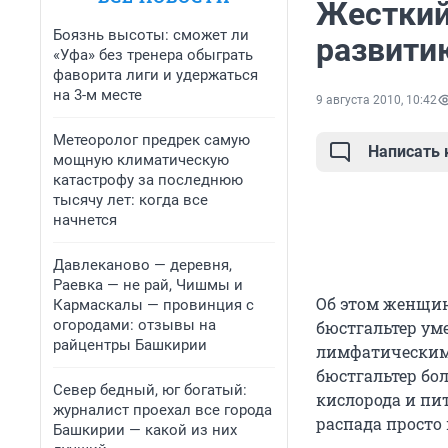
Жесткий
Боязнь высоты: сможет ли
развити
«Уфа» без тренера обыграть
фаворита лиги и удержаться
на 3-м месте
9 августа 2010, 10:42
Метеоролог предрек самую
Написать
мощную климатическую
катастрофу за последнюю
тысячу лет: когда все
начнется
Давлеканово — деревня,
Раевка — не рай, Чишмы и
Об этом женщин
Кармаскалы — провинция с
огородами: отзывы на
бюстгальтер ум
райцентры Башкирии
лимфатическим 
бюстгальтер бол
Север бедный, юг богатый:
кислорода и пи
журналист проехал все города
распада просто
Башкирии — какой из них