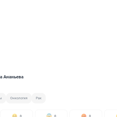
а Ананьева
ы
Онкология
Рак
0
0
0