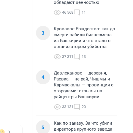
обладают ценностью
46 568
11
Кровавое Рождество: как до
3
смерти забили бизнесмена
из Башкирии и что стало с
организатором убийства
37 311
13
Давлеканово — деревня,
4
Раевка — не рай, Чишмы и
Кармаскалы — провинция с
огородами: отзывы на
райцентры Башкирии
33 131
20
Как по заказу. За что убили
5
директора крупного завода
0