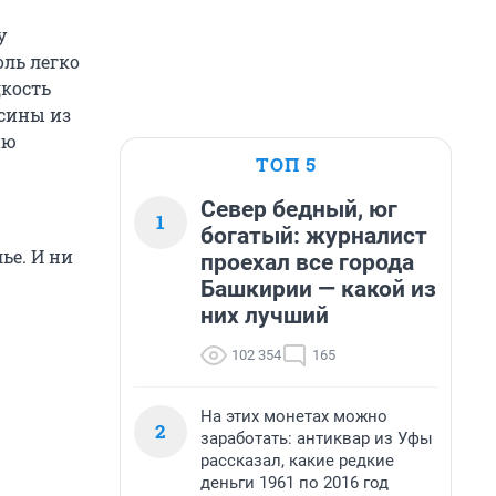
у
ль легко
дкость
ксины из
ию
ТОП 5
Север бедный, юг
1
богатый: журналист
ье. И ни
проехал все города
Башкирии — какой из
них лучший
102 354
165
На этих монетах можно
2
заработать: антиквар из Уфы
рассказал, какие редкие
деньги 1961 по 2016 год