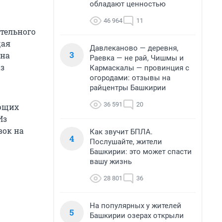
обладают ценностью
46 964
11
тельного
щая
Давлеканово — деревня,
3
ена
Раевка — не рай, Чишмы и
из
Кармаскалы — провинция с
огородами: отзывы на
райцентры Башкирии
36 591
20
ующих
Из
вок на
Как звучит БПЛА.
4
Послушайте, жители
Башкирии: это может спасти
вашу жизнь
28 801
36
На популярных у жителей
5
Башкирии озерах открыли