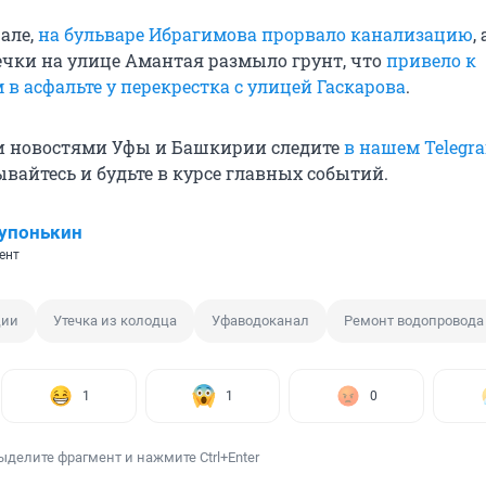
рале,
на бульваре Ибрагимова прорвало канализацию
,
течки на улице Амантая размыло грунт, что
привело к
в асфальте у перекрестка с улицей Гаскарова
.
и новостями Уфы и Башкирии следите
в нашем Telegr
ывайтесь и будьте в курсе главных событий.
упонькин
ент
ции
Утечка из колодца
Уфаводоканал
Ремонт водопровода
1
1
0
ыделите фрагмент и нажмите Ctrl+Enter