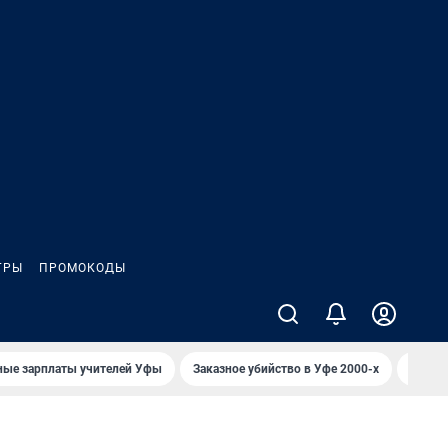
ГРЫ
ПРОМОКОДЫ
ные зарплаты учителей Уфы
Заказное убийство в Уфе 2000-х
Каким