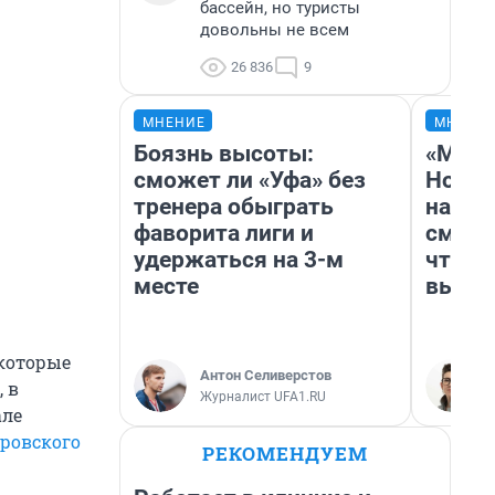
бассейн, но туристы
довольны не всем
26 836
9
МНЕНИЕ
МНЕНИ
Боязнь высоты:
«Мы в
сможет ли «Уфа» без
Нолан
тренера обыграть
настр
фаворита лиги и
смотр
удержаться на 3-м
чтобы
месте
выгля
 которые
Антон Селиверстов
 в
Журналист UFA1.RU
але
ировского
РЕКОМЕНДУЕМ