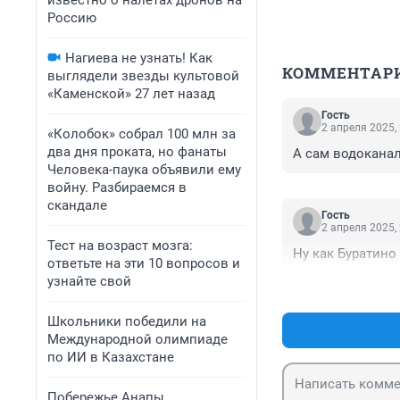
известно о налетах дронов на
Россию
Нагиева не узнать! Как
КОММЕНТАР
выглядели звезды культовой
«Каменской» 27 лет назад
Гость
2 апреля 2025,
«Колобок» собрал 100 млн за
два дня проката, но фанаты
А сам водоканал
Человека-паука объявили ему
войну. Разбираемся в
скандале
Гость
2 апреля 2025,
Тест на возраст мозга:
Ну как Буратин
ответьте на эти 10 вопросов и
узнайте свой
Школьники победили на
Международной олимпиаде
по ИИ в Казахстане
Побережье Анапы