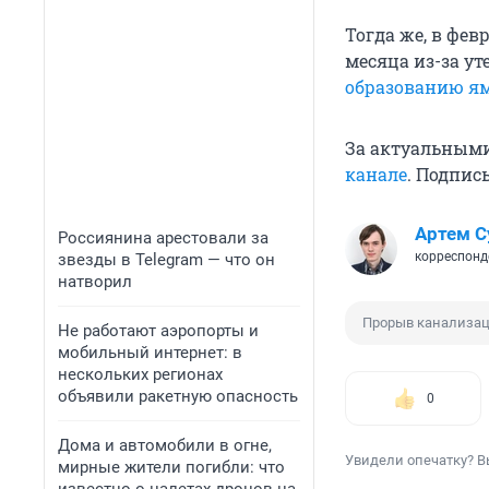
Тогда же, в фев
месяца из-за у
образованию ям 
За актуальным
канале
. Подпис
Артем С
Россиянина арестовали за
корреспонд
звезды в Telegram — что он
натворил
Прорыв канализа
Не работают аэропорты и
мобильный интернет: в
нескольких регионах
объявили ракетную опасность
0
Дома и автомобили в огне,
Увидели опечатку? В
мирные жители погибли: что