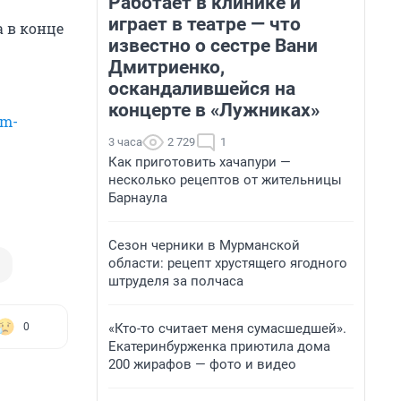
Работает в клинике и
играет в театре — что
 а в конце
известно о сестре Вани
Дмитриенко,
оскандалившейся на
концерте в «Лужниках»
am-
3 часа
2 729
1
Как приготовить хачапури —
несколько рецептов от жительницы
Барнаула
Сезон черники в Мурманской
области: рецепт хрустящего ягодного
штруделя за полчаса
«Кто-то считает меня сумасшедшей».
0
Екатеринбурженка приютила дома
200 жирафов — фото и видео