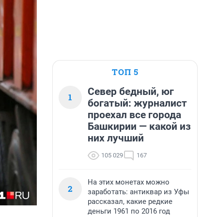
ТОП 5
Север бедный, юг
1
богатый: журналист
проехал все города
Башкирии — какой из
них лучший
105 029
167
На этих монетах можно
2
заработать: антиквар из Уфы
рассказал, какие редкие
деньги 1961 по 2016 год