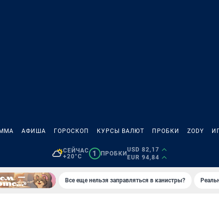
АММА
АФИША
ГОРОСКОП
КУРСЫ ВАЛЮТ
ПРОБКИ
ZODY
И
USD 82,17
СЕЙЧАС
1
ПРОБКИ
+20°C
EUR 94,84
Все еще нельзя заправляться в канистры?
Реаль