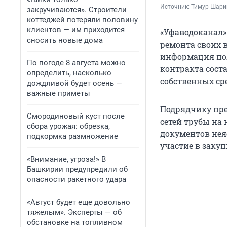
Источник: 
Тимур Шари
закручиваются». Строители
коттеджей потеряли половину
клиентов — им приходится
«Уфаводоканал»
сносить новые дома
ремонта своих 
информация поя
По погоде 8 августа можно
контракта соста
определить, насколько
собственных ср
дождливой будет осень —
важные приметы
Подрядчику пре
Смородиновый куст после
сетей трубы на
сбора урожая: обрезка,
документов нея
подкормка размножение
участие в закуп
«Внимание, угроза!» В
Башкирии предупредили об
опасности ракетного удара
«Август будет еще довольно
тяжелым». Эксперты — об
обстановке на топливном