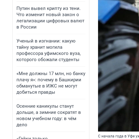
Путин вывел крипту из тени.
Что изменит новый закон о
легализации цифровых валют
в России
Ученый в изгнании: какую
тайну хранит могила
профессора уфимского вуза,
которого обожали студенты
«Мне должны 17 млн, но банку
плачу я»: почему в Башкирии
обманутые в ИЖС не могут
добиться правды
Осенние каникулы станут
дольше, а зимние сократят в
новом учебном году: в чём
дело
С начала года в Уфе у
«Гайки только