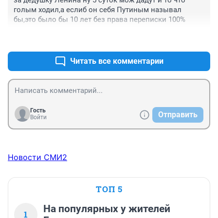
за дедушку Ленина ну 5 суток мож дадут и то что 
голым ходил,а еслиб он себя Путиным называл 
бы,это было бы 10 лет без права переписки 100%
+1
–0
Читать все комментарии
Гость
Отправить
Войти
Новости СМИ2
ТОП 5
На популярных у жителей
1