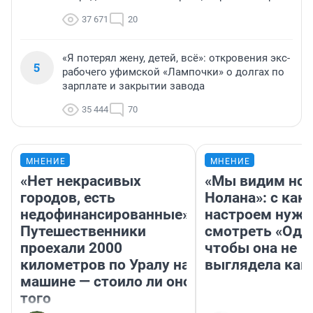
37 671
20
«Я потерял жену, детей, всё»: откровения экс-
5
рабочего уфимской «Лампочки» о долгах по
зарплате и закрытии завода
35 444
70
МНЕНИЕ
МНЕНИЕ
«Нет некрасивых
«Мы видим нов
городов, есть
Нолана»: с как
недофинансированные».
настроем нужн
Путешественники
смотреть «Оди
проехали 2000
чтобы она не
километров по Уралу на
выглядела как
машине — стоило ли оно
того