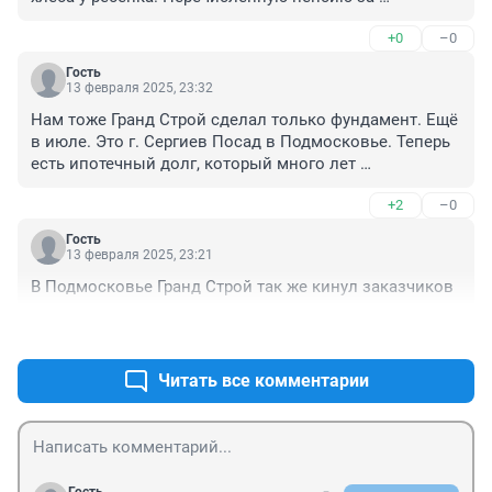
инвалидность ребенку , отдаю в банк. Чтоб на улице 
+0
–0
не оказаться . Плотим просто за воздух. Прошу и 
умоляю обратить на нас внимание государству. Ведь. 
Гость
Людям предоставленная семейная ипотека. Чтоб 
13 февраля 2025, 23:32
наши дети на улице жили.? И кушали сухарики? Я 
Нам тоже Гранд Строй сделал только фундамент. Ещё 
даже ребенку помочь не могу . т.к Давлетов нас 
в июле. Это г. Сергиев Посад в Подмосковье. Теперь 
оставил без денег на проживание.
есть ипотечный долг, который много лет 
выплачивать, а дома нет((
+2
–0
Гость
13 февраля 2025, 23:21
В Подмосковье Гранд Строй так же кинул заказчиков
+2
–0
Читать все комментарии