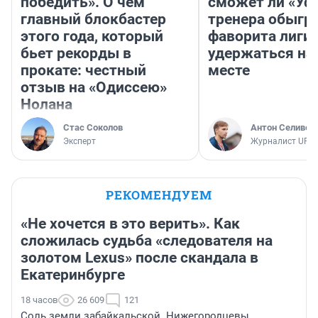
победить». О чем
сможет ли «Уфа
главный блокбастер
тренера обыгр
этого года, который
фаворита лиги 
бьет рекорды в
удержаться на
прокате: честный
месте
отзыв на «Одиссею»
Нолана
Стас Соколов
Антон Селивер
Эксперт
Журналист UFA1
РЕКОМЕНДУЕМ
«Не хочется в это верить». Как
сложилась судьба «следователя на
золотом Lexus» после скандала в
Екатеринбурге
18 часов
26 609
121
Соль земли забайкальской. Нижегородцевы