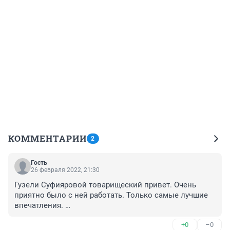
КОММЕНТАРИИ
2
Гость
26 февраля 2022, 21:30
Гузели Суфияровой товарищеский привет. Очень 
приятно было с ней работать. Только самые лучшие 
впечатления. 

До Махачкалы перенаправить. Ну а чего не на 
+0
–0
Волгоград? Чем не предложение. А оттуда как, если 