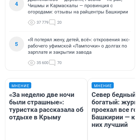
4
Чишмы и Кармаскалы — провинция с
огородами: отзывы на райцентры Башкирии
37 779
20
«Я потерял жену, детей, всё»: откровения экс-
5
рабочего уфимской «Лампочки» о долгах по
зарплате и закрытии завода
35 600
70
МНЕНИЕ
МНЕНИЕ
«За неделю две ночи
Север бедный,
были страшные»:
богатый: журн
туристка рассказала об
проехал все го
отдыхе в Крыму
Башкирии — ка
них лучший