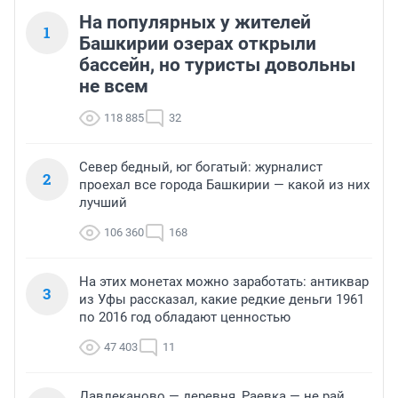
На популярных у жителей
1
Башкирии озерах открыли
бассейн, но туристы довольны
не всем
118 885
32
Север бедный, юг богатый: журналист
2
проехал все города Башкирии — какой из них
лучший
106 360
168
На этих монетах можно заработать: антиквар
3
из Уфы рассказал, какие редкие деньги 1961
по 2016 год обладают ценностью
47 403
11
Давлеканово — деревня, Раевка — не рай,