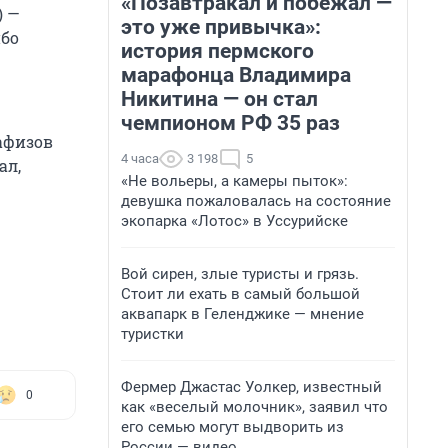
«Позавтракал и побежал —
) —
это уже привычка»:
ибо
история пермского
марафонца Владимира
Никитина — он стал
чемпионом РФ 35 раз
афизов
4 часа
3 198
5
ал,
«Не вольеры, а камеры пыток»:
девушка пожаловалась на состояние
экопарка «Лотос» в Уссурийске
Вой сирен, злые туристы и грязь.
Стоит ли ехать в самый большой
аквапарк в Геленджике — мнение
туристки
Фермер Джастас Уолкер, известный
0
как «веселый молочник», заявил что
его семью могут выдворить из
России — видео