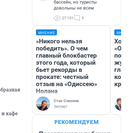
бассейн, но туристы
довольны не всем
27 131
9
МНЕНИЕ
МНЕНИ
«Никого нельзя
Хоть 
победить». О чем
«Одис
главный блокбастер
понра
этого года, который
журна
бьет рекорды в
главн
прокате: честный
котор
отзыв на «Одиссею»
крити
образная
Нолана
Стас Соколов
Эксперт
 и кафе
РЕКОМЕНДУЕМ