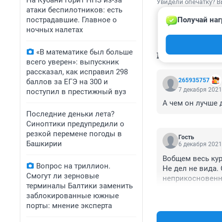
На Кубани горит НПЗ из-за
Увидели опечатку? В
атаки беспилотников: есть
пострадавшие. Главное о
Получай наг
ночных налетах
«В математике был больше
КОММЕНТАР
всего уверен»: выпускник
рассказал, как исправил 298
265935757
баллов за ЕГЭ на 300 и
7 декабря 2021
поступил в престижный вуз
А чем он лучше 
Последние деньки лета?
Синоптики предупредили о
резкой перемене погоды в
Гость
Башкирии
6 декабря 2021
Вобщем весь кур
Вопрос на триллион.
Не дел не вида.
Смогут ли зерновые
неприкосновенн
терминалы Балтики заменить
заблокированные южные
порты: мнение эксперта