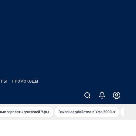
ГРЫ
ПРОМОКОДЫ
ные зарплаты учителей Уфы
Заказное убийство в Уфе 2000-х
Каким