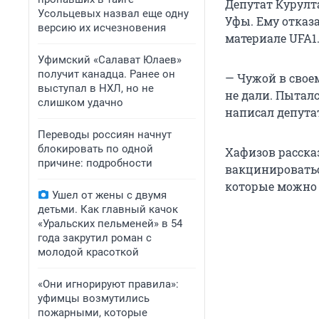
Депутат Курулт
Усольцевых назвал еще одну
Уфы. Ему отказа
версию их исчезновения
материале UFA1.
Уфимский «Салават Юлаев»
получит канадца. Ранее он
— Чужой в своем
выступал в НХЛ, но не
не дали. Пыталс
слишком удачно
написал депутат
Переводы россиян начнут
блокировать по одной
Хафизов рассказ
причине: подробности
вакцинироваться
которые можно
Ушел от жены с двумя
детьми. Как главный качок
«Уральских пельменей» в 54
года закрутил роман с
молодой красоткой
«Они игнорируют правила»:
уфимцы возмутились
пожарными, которые