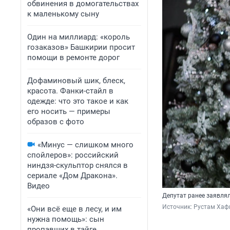
обвинения в домогательствах
к маленькому сыну
Один на миллиард: «король
гозаказов» Башкирии просит
помощи в ремонте дорог
Дофаминовый шик, блеск,
красота. Фанки-стайл в
одежде: что это такое и как
его носить — примеры
образов с фото
«Минус — слишком много
спойлеров»: российский
ниндзя-скульптор снялся в
сериале «Дом Дракона».
Видео
Депутат ранее заявлял
Источник: 
Рустам Хафи
«Они всё еще в лесу, и им
нужна помощь»: сын
пропавших в тайге