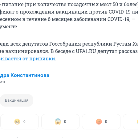
 питание (при количестве посадочных мест 50 и более
ификат о прохождении вакцинации против COVID-19 л
есенном в течение 6 месяцев заболевании COVID-19, —
ументе.
реди всех депутатов Госсобрания республики Рустам Х
 вакцинировался. В беседе с UFA1.RU депутат рассказ
зывается от прививки
.
дра Константинова
ент
Вакцинация
0
0
0