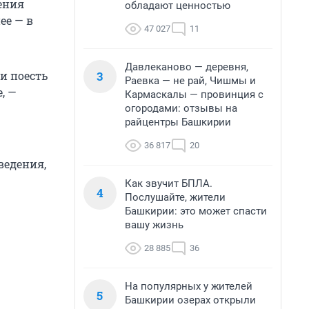
ения
обладают ценностью
ее — в
47 027
11
Давлеканово — деревня,
3
и поесть
Раевка — не рай, Чишмы и
, —
Кармаскалы — провинция с
огородами: отзывы на
райцентры Башкирии
36 817
20
ведения,
Как звучит БПЛА.
4
Послушайте, жители
Башкирии: это может спасти
вашу жизнь
28 885
36
На популярных у жителей
5
Башкирии озерах открыли