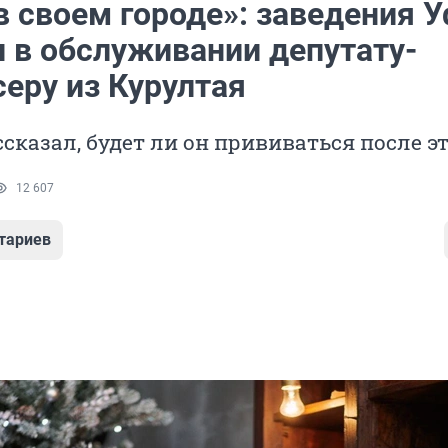
в своем городе»: заведения 
и в обслуживании депутату-
еру из Курултая
сказал, будет ли он прививаться после э
12 607
тариев