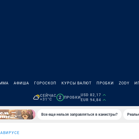
АММА
АФИША
ГОРОСКОП
КУРСЫ ВАЛЮТ
ПРОБКИ
ZODY
И
USD 82,17
СЕЙЧАС
2
ПРОБКИ
+31°C
EUR 94,84
Все еще нельзя заправляться в канистры?
Реаль
НАВИРУСЕ