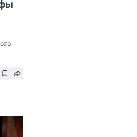
Уфы
того