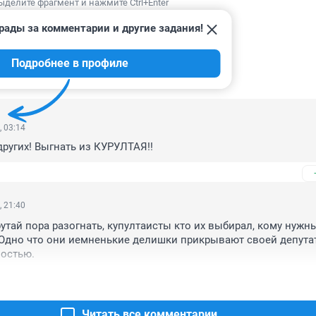
ыделите фрагмент и нажмите Ctrl+Enter
рады за комментарии и другие задания!
Подробнее в профиле
ИИ
35
, 03:14
других! Выгнать из КУРУЛТАЯ!!
, 21:40
утай пора разогнать, купултаисты кто их выбирал, кому нужны
 Одно что они иемненькие делишки прикрывают своей депутат
остью.
Читать все комментарии