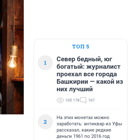
ТОП 5
Север бедный, юг
1
богатый: журналист
проехал все города
Башкирии — какой из
них лучший
105 178
167
На этих монетах можно
2
заработать: антиквар из Уфы
рассказал, какие редкие
деньги 1961 по 2016 год