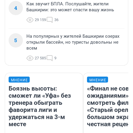
Как звучит БПЛА. Послушайте, жители
4
Башкирии: это может спасти вашу жизнь
29 159
36
На популярных у жителей Башкирии озерах
5
открыли бассейн, но туристы довольны не
всем
27 585
9
МНЕНИЕ
МНЕНИЕ
Боязнь высоты:
«Финал не совп
сможет ли «Уфа» без
ожиданиями»: 
тренера обыграть
смотреть фил
фаворита лиги и
«Старый орел» 
удержаться на 3-м
большом экран
месте
честная рецен