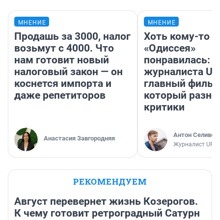
МНЕНИЕ
МНЕНИЕ
Продашь за 3000, налог
Хоть кому-то
возьмут с 4000. Что
«Одиссея»
нам готовит новый
понравилась: 
налоговый закон — он
журналиста UF
коснется импорта и
главный фильм
даже репетиторов
который разно
критики
Антон Селивер
Анастасия Завгородняя
Журналист UFA1
РЕКОМЕНДУЕМ
Август перевернет жизнь Козерогов.
К чему готовит ретроградный Сатурн