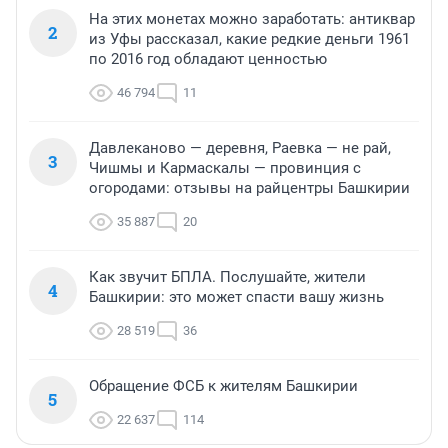
На этих монетах можно заработать: антиквар
2
из Уфы рассказал, какие редкие деньги 1961
по 2016 год обладают ценностью
46 794
11
Давлеканово — деревня, Раевка — не рай,
3
Чишмы и Кармаскалы — провинция с
огородами: отзывы на райцентры Башкирии
35 887
20
Как звучит БПЛА. Послушайте, жители
4
Башкирии: это может спасти вашу жизнь
28 519
36
Обращение ФСБ к жителям Башкирии
5
22 637
114