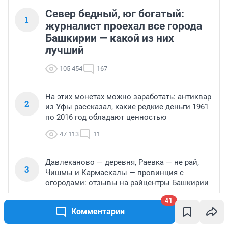
Север бедный, юг богатый:
1
журналист проехал все города
Башкирии — какой из них
лучший
105 454
167
На этих монетах можно заработать: антиквар
2
из Уфы рассказал, какие редкие деньги 1961
по 2016 год обладают ценностью
47 113
11
Давлеканово — деревня, Раевка — не рай,
3
Чишмы и Кармаскалы — провинция с
огородами: отзывы на райцентры Башкирии
37 076
20
41
Комментарии