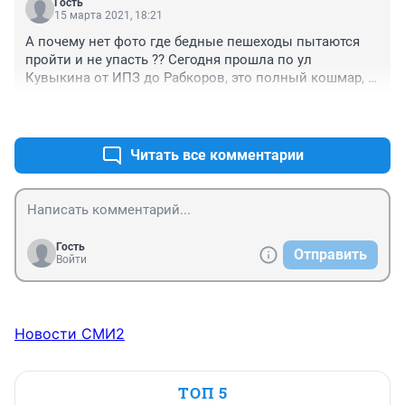
Гость
15 марта 2021, 18:21
А почему нет фото где бедные пешеходы пытаются 
пройти и не упасть ?? Сегодня прошла по ул 
Кувыкина от ИПЗ до Рабкоров, это полный кошмар, 
гололёд сплошной.... предлагаю пройтись там жёнам 
+0
–0
наших "верхушек" !!!
Читать все комментарии
Гость
Отправить
Войти
Новости СМИ2
ТОП 5