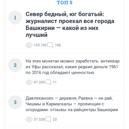
ТОП 5
Север бедный, юг богатый:
1
журналист проехал все города
Башкирии — какой из них
лучший
105 745
168
На этих монетах можно заработать: антиквар
2
из Уфы рассказал, какие редкие деньги 1961
по 2016 год обладают ценностью
47 209
11
Давлеканово — деревня, Раевка — не рай,
3
Чишмы и Кармаскалы — провинция с
огородами: отзывы на райцентры Башкирии
37 328
20