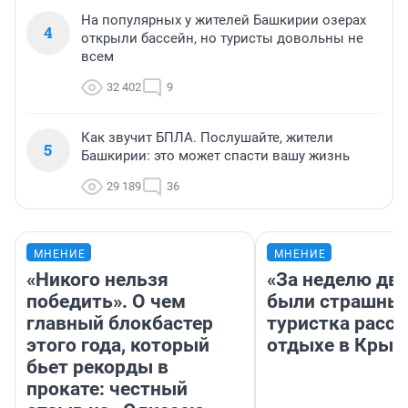
На популярных у жителей Башкирии озерах
4
открыли бассейн, но туристы довольны не
всем
32 402
9
Как звучит БПЛА. Послушайте, жители
5
Башкирии: это может спасти вашу жизнь
29 189
36
МНЕНИЕ
МНЕНИЕ
«Никого нельзя
«За неделю две
победить». О чем
были страшные
главный блокбастер
туристка расск
этого года, который
отдыхе в Крым
бьет рекорды в
прокате: честный