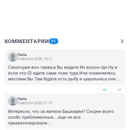
КОММЕНТАРИИ
31
Гость
4 августа 2020, 19:11
Санатория вон тааам,а Вы видите Их вооон где.Ну и 
если что-😉 идите сами тоже туда.Или поменяетесь 
местами.Вы Там будете есть рыбу и шашлыки,а они 
пельмени и суп-кашу с барана.
+0
–0
Гость
3 августа 2020, 21:37
Интересно, что за жители Башкирии? Скорее всего 
особо приближенные....еще не все 
прихватизировали...