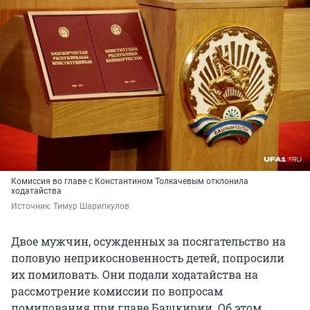
Комиссия во главе с Константином Толкачевым отклонила
ходатайства
Источник: 
Тимур Шарипкулов
Двое мужчин, осужденных за посягательство на
половую неприкосновенность детей, попросили
их помиловать. Они подали ходатайства на
рассмотрение комиссии по вопросам
помилования при главе Башкирии. Об этом