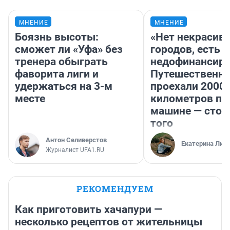
МНЕНИЕ
МНЕНИЕ
Боязнь высоты:
«Нет некрасив
сможет ли «Уфа» без
городов, есть
тренера обыграть
недофинансиро
фаворита лиги и
Путешественн
удержаться на 3-м
проехали 2000
месте
километров по 
машине — стои
того
Антон Селиверстов
Екатерина Лит
Журналист UFA1.RU
РЕКОМЕНДУЕМ
Как приготовить хачапури —
несколько рецептов от жительницы