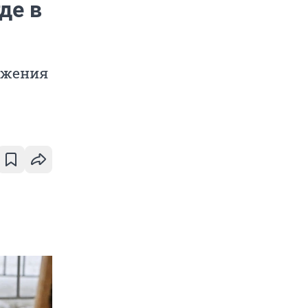
де в
ужения