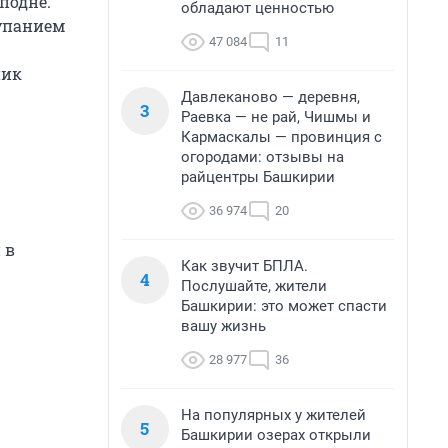
подне.
обладают ценностью
купанием
47 084
11
ник
Давлеканово — деревня,
3
Раевка — не рай, Чишмы и
Кармаскалы — провинция с
огородами: отзывы на
райцентры Башкирии
36 974
20
 в
Как звучит БПЛА.
4
Послушайте, жители
Башкирии: это может спасти
вашу жизнь
28 977
36
На популярных у жителей
5
Башкирии озерах открыли