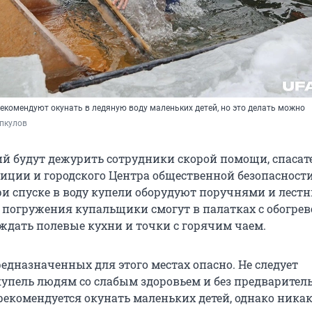
рекомендуют окунать в ледяную воду маленьких детей, но это делать можно
пкулов
ий будут дежурить сотрудники скорой помощи, спасат
иции и городского Центра общественной безопасности
ри спуске в воду купели оборудуют поручнями и лест
е погружения купальщики смогут в палатках с обогрев
 ждать полевые кухни и точки с горячим чаем.
едназначенных для этого местах опасно. Не следует
купель людям со слабым здоровьем и без предварител
рекомендуется окунать маленьких детей, однако ника