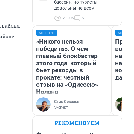
бассейн, но туристы
довольны не всем
27 336
9
 районе;
МНЕНИЕ
МНЕНИ
айоне.
«Никого нельзя
Прода
победить». О чем
возьм
главный блокбастер
нам г
этого года, который
налог
бьет рекорды в
косне
прокате: честный
даже 
отзыв на «Одиссею»
Нолана
Стас Соколов
Эксперт
РЕКОМЕНДУЕМ