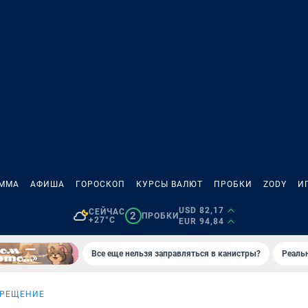
АММА
АФИША
ГОРОСКОП
КУРСЫ ВАЛЮТ
ПРОБКИ
ZODY
И
USD 82,17
СЕЙЧАС
2
ПРОБКИ
+27°C
EUR 94,84
Все еще нельзя заправляться в канистры?
Реаль
КРЕЩЕНИЕ