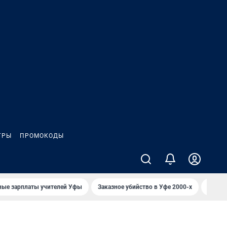
ГРЫ
ПРОМОКОДЫ
ные зарплаты учителей Уфы
Заказное убийство в Уфе 2000-х
Каким