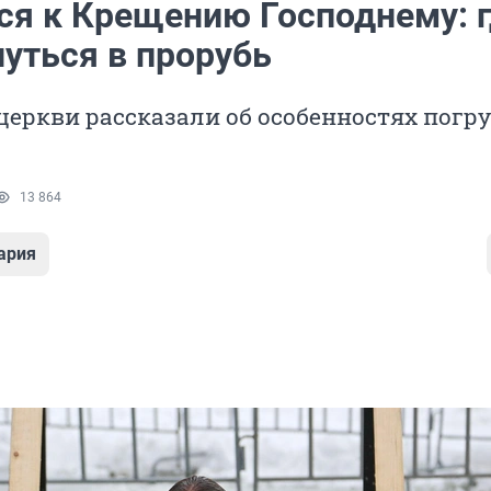
ся к Крещению Господнему: г
нуться в прорубь
церкви рассказали об особенностях погр
13 864
ария