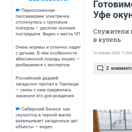
Готовим
Переполненная
Уфе оку
пассажирами электричка
столкнулась с грузовым
поездом — десятки человек
Служители 
пострадали. Видео с места ЧП
в купель
Очень игривы и отлично ладят
с детьми. В чём особенности
10 января 2020, 17:56
абиссинской породы кошек —
разбираемся с экспертом
2
коммент
Российский диджей
загадочно пропал в Таиланде
— связь с ним прервалась
накануне его дня рождения
Сибирский Бэнкси: как
скульптор в черной маске
развешивает загадочные арт-
объекты — видео