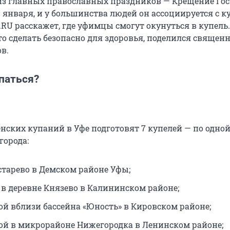
из главных православных праздников — Крещение Гос
9 января, и у большинства людей он ассоциируется с 
.RU расскажет, где уфимцы смогут окунуться в купель.
то сделать безопасно для здоровья, поделился священ
в.
паться?
нских купаний в Уфе подготовят 7 купелей — по одной
города:
устарево в Демском районе Уфы;
 в деревне Князево в Калининском районе;
лой вблизи бассейна «Юность» в Кировском районе;
лой в микрорайоне Нижегородка в Ленинском районе;