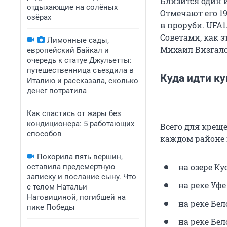
Близится один 
отдыхающие на солёных
Отмечают его 1
озёрах
в проруби. UFA1
Советами, как э
Лимонные сады,
Михаил Визгало
европейский Байкал и
очередь к статуе Джульетты:
путешественница съездила в
Куда идти ку
Италию и рассказала, сколько
денег потратила
Как спастись от жары без
кондиционера: 5 работающих
Всего для креще
способов
каждом районе 
Покорила пять вершин,
на озере К
оставила предсмертную
записку и послание сыну. Что
на реке Уфе
с телом Натальи
Наговициной, погибшей на
на реке Бе
пике Победы
на реке Бе