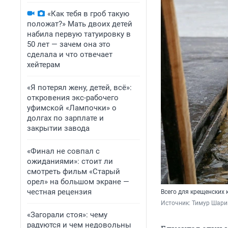
«Как тебя в гроб такую
положат?» Мать двоих детей
набила первую татуировку в
50 лет — зачем она это
сделала и что отвечает
хейтерам
«Я потерял жену, детей, всё»:
откровения экс-рабочего
уфимской «Лампочки» о
долгах по зарплате и
закрытии завода
«Финал не совпал с
ожиданиями»: стоит ли
смотреть фильм «Старый
орел» на большом экране —
честная рецензия
Всего для крещенских 
Источник: 
Тимур Шари
«Загорали стоя»: чему
радуются и чем недовольны