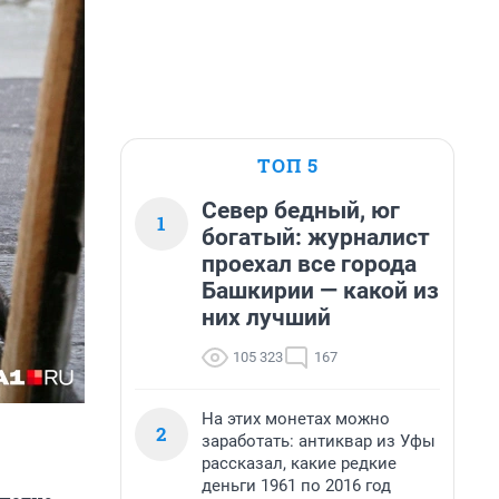
ТОП 5
Север бедный, юг
1
богатый: журналист
проехал все города
Башкирии — какой из
них лучший
105 323
167
На этих монетах можно
2
заработать: антиквар из Уфы
рассказал, какие редкие
деньги 1961 по 2016 год