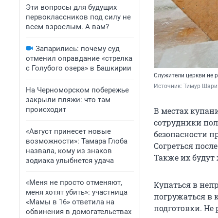
Эти вопросы для будущих
первоклассников под силу не
всем взрослым. А вам?
Запарились: почему суд
отменил оправдание «стрелка
с Голубого озера» в Башкирии
Служители церкви не 
Источник: 
Тимур Шари
На Черноморском побережье
закрыли пляжи: что там
происходит
В местах купан
сотрудники пол
«Август принесет новые
безопасности п
возможности»: Тамара Глоба
Согреться посл
назвала, кому из знаков
Также их будут
зодиака улыбнется удача
«Меня не просто отменяют,
Купаться в непр
меня хотят убить»: участница
погружаться в 
«Мамы в 16» ответила на
подготовки. Не 
обвинения в домогательствах