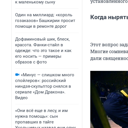
установленного 
к маленькому сыну
Один на миллиард: «король
Когда нырят
гозаказов» Башкирии просит
помощи в ремонте дорог
Дофаминовый шик, блеск,
Этот вопрос за
красота. Фанки-стайл в
одежде: что это такое и как
Многие сомневаю
его носить — примеры
дали священно
образов с фото
«Минус — слишком много
спойлеров»: российский
ниндзя-скульптор снялся в
сериале «Дом Дракона».
Видео
«Они всё еще в лесу, и им
нужна помощь»: сын
пропавших в тайге
Усольцевых назвал еще одну