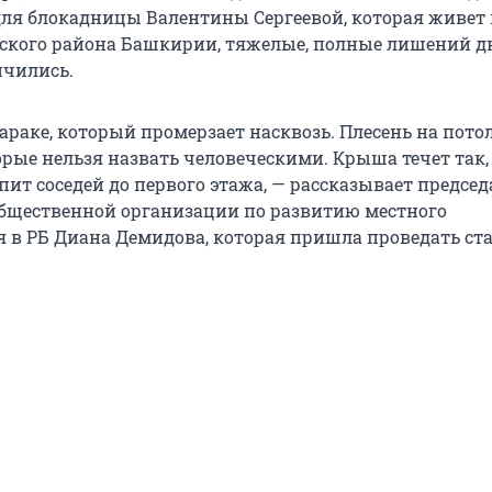
для блокадницы Валентины Сергеевой, которая живет 
ского района Башкирии, тяжелые, полные лишений д
нчились.
араке, который промерзает насквозь. Плесень на потол
орые нельзя назвать человеческими. Крыша течет так,
ит соседей до первого этажа, — рассказывает председ
бщественной организации по развитию местного
 в РБ Диана Демидова, которая пришла проведать ст