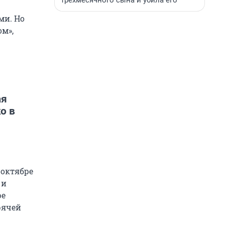
трехмесячного сына и убила его
ми. Но
м»,
ая
о в
 октябре
 и
ре
рячей