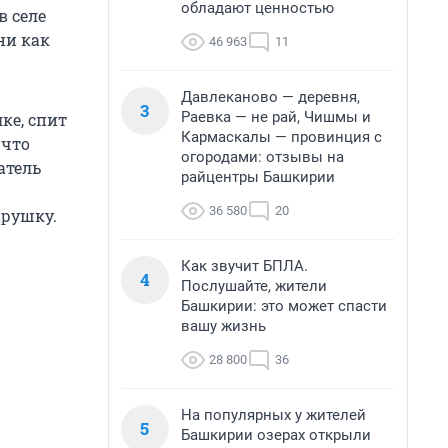
обладают ценностью
в селе
ни как
46 963
11
Давлеканово — деревня,
3
Раевка — не рай, Чишмы и
ке, спит
Кармаскалы — провинция с
 что
огородами: отзывы на
атель
райцентры Башкирии
36 580
20
арушку.
Как звучит БПЛА.
4
Послушайте, жители
Башкирии: это может спасти
вашу жизнь
28 800
36
На популярных у жителей
5
Башкирии озерах открыли