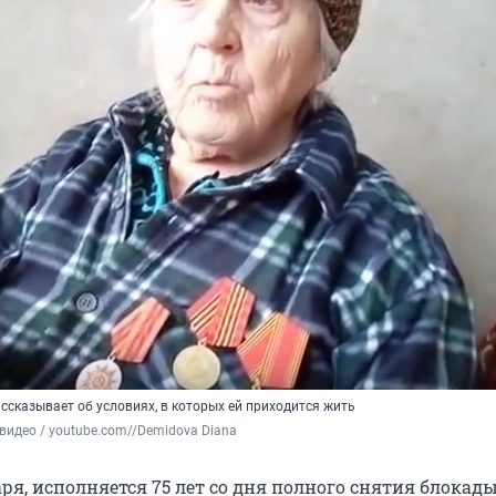
ссказывает об условиях, в которых ей приходится жить
видео / youtube.com//Demidova Diana
аря, исполняется 75 лет со дня полного снятия блокад