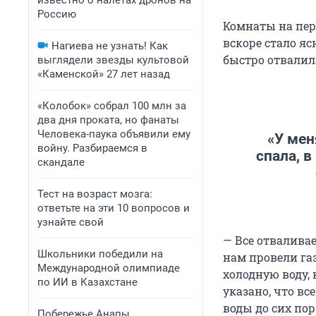
известно о налетах дронов на
Россию
Комнаты на пер
вскоре стало я
Нагиева не узнать! Как
быстро отвалил
выглядели звезды культовой
«Каменской» 27 лет назад
«Колобок» собрал 100 млн за
два дня проката, но фанаты
Человека-паука объявили ему
«У мен
войну. Разбираемся в
спала, в
скандале
Тест на возраст мозга:
ответьте на эти 10 вопросов и
узнайте свой
— Все отваливае
Школьники победили на
нам провели га
Международной олимпиаде
холодную воду, 
по ИИ в Казахстане
указано, что вс
воды до сих пор
Побережье Анапы