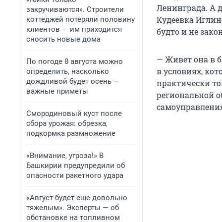
Ленинграда. А 
закручиваются». Строители
Кудеевка Иглин
коттеджей потеряли половину
клиентов — им приходится
будто и не зако
сносить новые дома
— Живет она в б
По погоде 8 августа можно
в условиях, кот
определить, насколько
дождливой будет осень —
практически топ
важные приметы
региональной о
самоуправления
Смородиновый куст после
сбора урожая: обрезка,
подкормка размножение
«Внимание, угроза!» В
Башкирии предупредили об
опасности ракетного удара
«Август будет еще довольно
тяжелым». Эксперты — об
обстановке на топливном