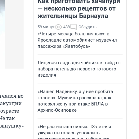
Как приготовить хачапури
— несколько рецептов от
жительницы Барнаула
58 минут
488
Обсудить
«Четыре месяца больничных»: в
Ярославле автомобилист изувечил
пассажира «Яавтобуса»
Лицевая гладь для чайников: гайд от
набора петель до первого готового
изделия
«Нашел Наденьку, а у нее пробита
нчался во
голова». Мужчина рассказал, как
вакуации
потерял жену при атаке БПЛА в
Архипо-Осиповке
озрасте
Не так
«однушку»
«Не рассчитала силы»: 18-летняя
ужурка пыталась успокоить