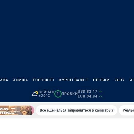
АММА
АФИША
ГОРОСКОП
КУРСЫ ВАЛЮТ
ПРОБКИ
ZODY
И
USD 82,17
СЕЙЧАС
1
ПРОБКИ
+20°C
EUR 94,84
Все еще нельзя заправляться в канистры?
Реаль