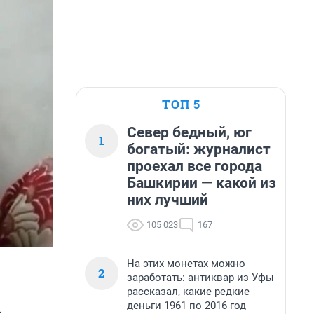
ТОП 5
Север бедный, юг
1
богатый: журналист
проехал все города
Башкирии — какой из
них лучший
105 023
167
На этих монетах можно
2
заработать: антиквар из Уфы
рассказал, какие редкие
деньги 1961 по 2016 год
ы