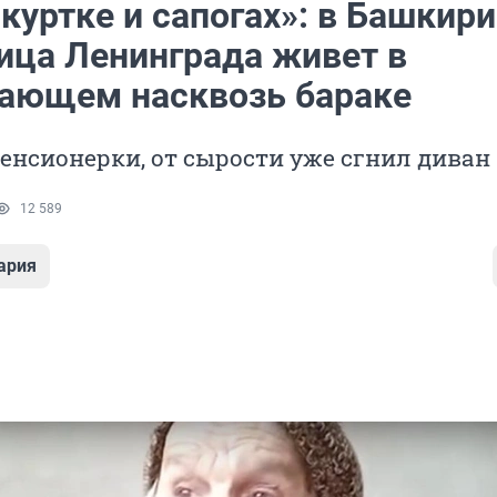
куртке и сапогах»: в Башкир
ица Ленинграда живет в
ающем насквозь бараке
енсионерки, от сырости уже сгнил диван
12 589
ария