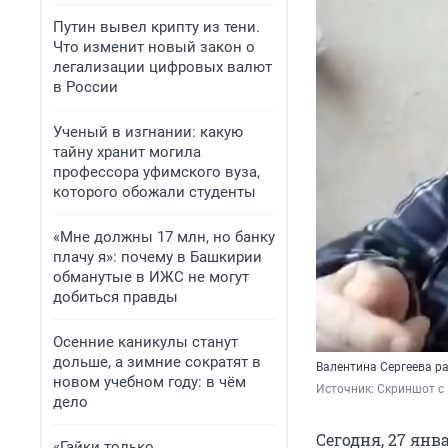
Путин вывел крипту из тени.
Что изменит новый закон о
легализации цифровых валют
в России
Ученый в изгнании: какую
тайну хранит могила
профессора уфимского вуза,
которого обожали студенты
«Мне должны 17 млн, но банку
плачу я»: почему в Башкирии
обманутые в ИЖС не могут
добиться правды
Осенние каникулы станут
дольше, а зимние сократят в
Валентина Сергеева ра
новом учебном году: в чём
Источник: 
Скриншот с 
дело
Сегодня, 27 янв
«Гайки только