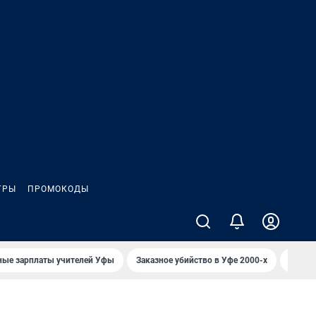
ГРЫ
ПРОМОКОДЫ
ные зарплаты учителей Уфы
Заказное убийство в Уфе 2000-х
Каким