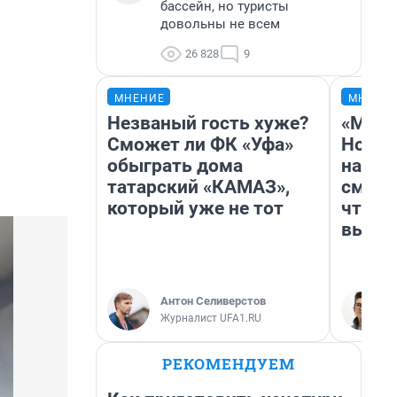
бассейн, но туристы
довольны не всем
26 828
9
МНЕНИЕ
МНЕНИ
Незваный гость хуже?
«Мы в
Сможет ли ФК «Уфа»
Нолан
обыграть дома
настр
татарский «КАМАЗ»,
смотр
который уже не тот
чтобы
выгля
Антон Селиверстов
Журналист UFA1.RU
РЕКОМЕНДУЕМ