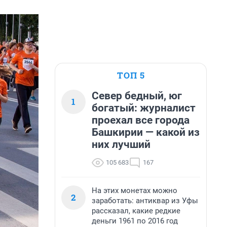
ТОП 5
Север бедный, юг
1
богатый: журналист
проехал все города
Башкирии — какой из
них лучший
105 683
167
На этих монетах можно
2
заработать: антиквар из Уфы
рассказал, какие редкие
деньги 1961 по 2016 год