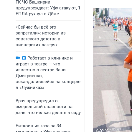
ГК ЧС Башкирии
предупреждает: Уфу атакуют, 1
БПЛА рухнул в Дёме
«Сейчас бы всё это
запретили»: истории из
советского детства в
пионерских лагерях
Работает в клинике и
играет в театре — что
известно о сестре Вани
Дмитриенко,
оскандалившейся на концерте
в «Лужниках»
Врач предупредил о
смертельной опасности на
даче: что нельзя делать в саду
Биткоин из газа за 34
миллиона: в Уфе продают