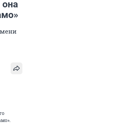
 она
амо»
емени
го
амо».