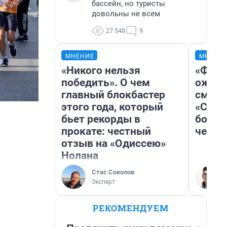
бассейн, но туристы
довольны не всем
27 548
9
МНЕНИЕ
МНЕНИ
«Никого нельзя
«Фина
победить». О чем
ожида
главный блокбастер
смотр
этого года, который
«Стар
бьет рекорды в
больш
прокате: честный
честн
отзыв на «Одиссею»
Нолана
Стас Соколов
Эксперт
РЕКОМЕНДУЕМ