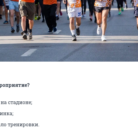
ероприятие?
 на стадионе;
минка;
ало тренировки.