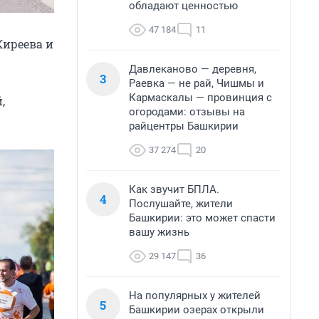
обладают ценностью
47 184
11
Киреева и
Давлеканово — деревня,
3
Раевка — не рай, Чишмы и
Кармаскалы — провинция с
,
огородами: отзывы на
райцентры Башкирии
37 274
20
Как звучит БПЛА.
4
Послушайте, жители
Башкирии: это может спасти
вашу жизнь
29 147
36
На популярных у жителей
5
Башкирии озерах открыли