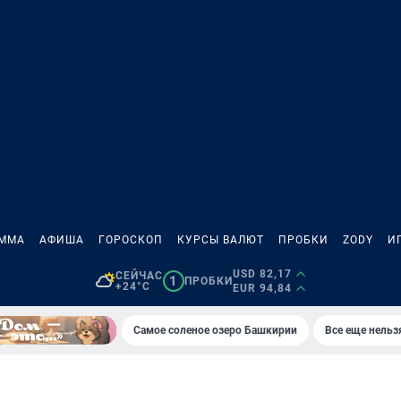
АММА
АФИША
ГОРОСКОП
КУРСЫ ВАЛЮТ
ПРОБКИ
ZODY
И
USD 82,17
СЕЙЧАС
1
ПРОБКИ
+24°C
EUR 94,84
Самое соленое озеро Башкирии
Все еще нельз