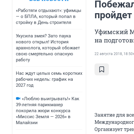
Побежал
«Работяги отдыхают»: уфимцы
пройдет 
— о БПЛА, который попал в
стройку в День строителя
Уфимский М
Укусила змея? Зато паука
на подготов
нового открыл! История
арахнолога, который обожает
свою смертельно опасную
22 августа 2018, 18:50
работу
Нас ждут целых семь коротких
рабочих недель: график на
2027 год
«Люблю выигрывать!» Как
39-летняя парикмахер
покорила жюри конкурса
Занятие для вс
«Миссис Земля — 2026» в
Международного
Малайзии
Организует тре