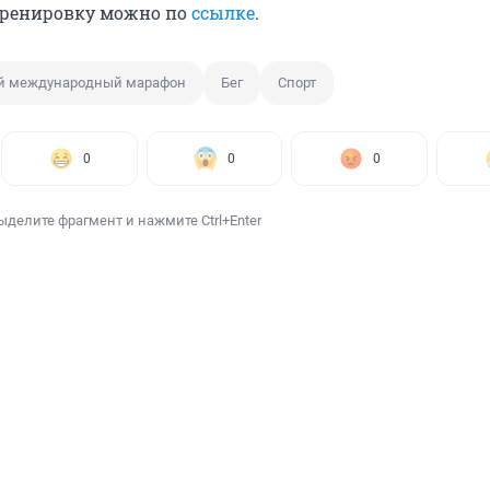
тренировку можно по
ссылке
.
й международный марафон
Бег
Спорт
0
0
0
ыделите фрагмент и нажмите Ctrl+Enter