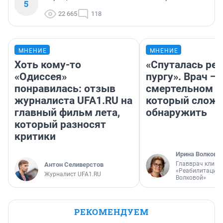
5
22 665
118
МНЕНИЕ
МНЕНИЕ
Хоть кому-то
«Спуталась реч
«Одиссея»
пургу». Врач — 
понравилась: отзыв
смертельном д
журналиста UFA1.RU на
который слож
главный фильм лета,
обнаружить
который разносят
критики
Ирина Волкова
Главврач клини
Антон Селиверстов
«Реабилитация 
Журналист UFA1.RU
Волковой»
РЕКОМЕНДУЕМ