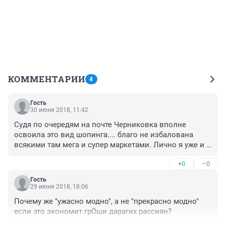
КОММЕНТАРИИ
4
Гость
30 июня 2018, 11:42
Судя по очередям на почте Черниковка вполне 
освоила это вид шопинга.... благо не избалована 
всякими там мега и супер маркетами. Лично я уже и 
не помню когда последний раз покупал одежду в 
+0
–0
Уфе. А в крупных ТЦ и вовсе не был ни разу...разве 
что недавно в Радуге да ито просто случайно сел не 
Гость
на ту маршрутку. Все верно если Уфа не считает 
29 июня 2018, 18:06
жителей Черниковки платежеспособными 
Почему же "ужасно модно", а не "прекрасно модно" 
покупателями то на свете существуют китайцы.
если это экономит грОши дарагих рассиян?