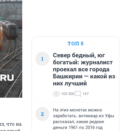
ТОП 5
Север бедный, юг
1
богатый: журналист
проехал все города
Башкирии — какой из
них лучший
103 500
167
На этих монетах можно
2
заработать: антиквар из Уфы
рассказал, какие редкие
л, что на
деньги 1961 по 2016 год
ся герой