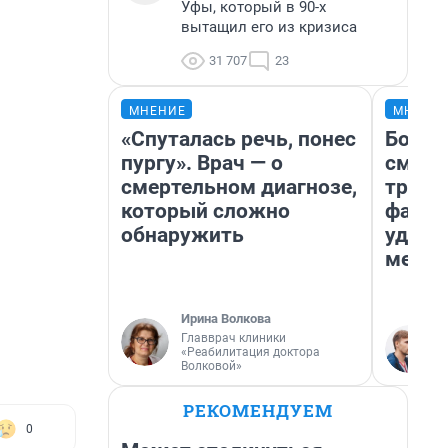
Уфы, который в 90-х
вытащил его из кризиса
31 707
23
МНЕНИЕ
МНЕНИ
«Спуталась речь, понес
Боязн
пургу». Врач — о
сможе
смертельном диагнозе,
трене
который сложно
фавор
обнаружить
удерж
месте
Ирина Волкова
Главврач клиники
«Реабилитация доктора
Волковой»
РЕКОМЕНДУЕМ
0