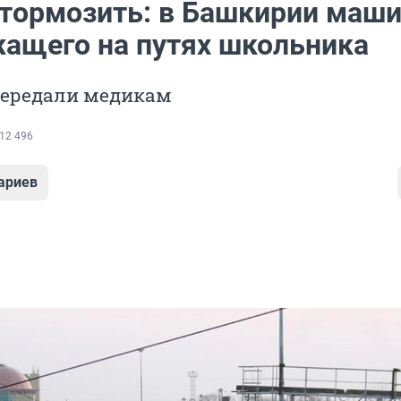
атормозить: в Башкирии маш
жащего на путях школьника
передали медикам
12 496
ариев