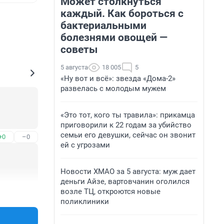
Может столкнуться
каждый. Как бороться с
бактериальными
болезнями овощей —
советы
5 августа
18 005
5
«Ну вот и всё»: звезда «Дома-2»
развелась с молодым мужем
«Это тот, кого ты травила»: прикамца
приговорили к 22 годам за убийство
семьи его девушки, сейчас он звонит
+0
–0
ей с угрозами
Новости ХМАО за 5 августа: муж дает
деньги Айзе, вартовчанин оголился
возле ТЦ, откроются новые
+1
–0
поликлиники