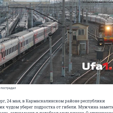
е пострадал
ерг, 24 мая, в Кармаскалинском районе республики
к чудом уберег подростка от гибели. Мужчина замети
рень, затормозил и подобрал мальчишку. О случившем