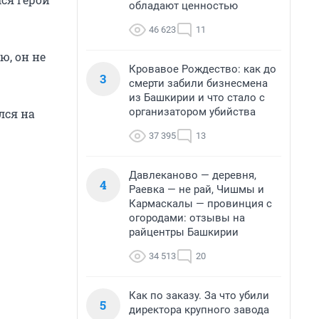
обладают ценностью
46 623
11
ю, он не
Кровавое Рождество: как до
3
смерти забили бизнесмена
из Башкирии и что стало с
организатором убийства
лся на
37 395
13
Давлеканово — деревня,
4
Раевка — не рай, Чишмы и
Кармаскалы — провинция с
огородами: отзывы на
райцентры Башкирии
34 513
20
Как по заказу. За что убили
5
директора крупного завода