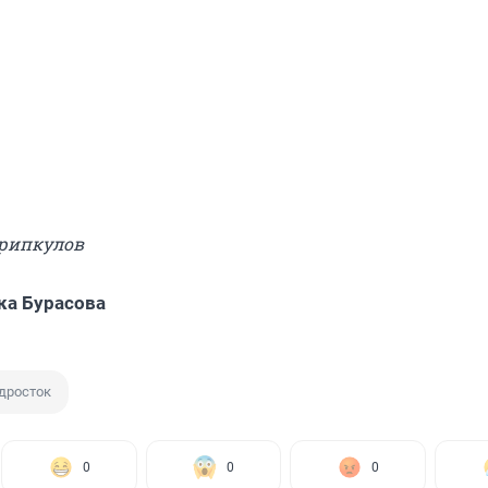
арипкулов
а Бурасова
дросток
0
0
0