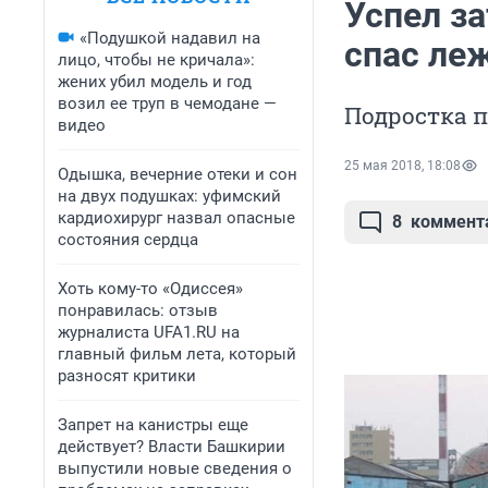
Успел з
«Подушкой надавил на
спас ле
лицо, чтобы не кричала»:
жених убил модель и год
возил ее труп в чемодане —
Подростка 
видео
25 мая 2018, 18:08
Одышка, вечерние отеки и сон
на двух подушках: уфимский
кардиохирург назвал опасные
8
коммент
состояния сердца
Хоть кому-то «Одиссея»
понравилась: отзыв
журналиста UFA1.RU на
главный фильм лета, который
разносят критики
Запрет на канистры еще
действует? Власти Башкирии
выпустили новые сведения о