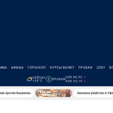
АММА
АФИША
ГОРОСКОП
КУРСЫ ВАЛЮТ
ПРОБКИ
ZODY
И
USD 80,93
СЕЙЧАС
2
ПРОБКИ
+24°C
EUR 93,19
иев против Васимова
Заказное убийство в Уфе