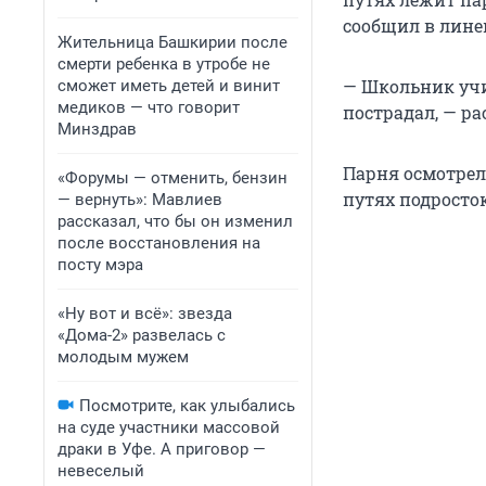
сообщил в лине
Жительница Башкирии после
смерти ребенка в утробе не
— Школьник учит
сможет иметь детей и винит
медиков — что говорит
пострадал, — ра
Минздрав
Парня осмотрел
«Форумы — отменить, бензин
путях подросток
— вернуть»: Мавлиев
рассказал, что бы он изменил
после восстановления на
посту мэра
«Ну вот и всё»: звезда
«Дома-2» развелась с
молодым мужем
Посмотрите, как улыбались
на суде участники массовой
драки в Уфе. А приговор —
невеселый