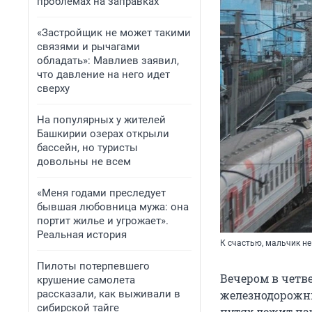
проблемах на заправках
«Застройщик не может такими
связями и рычагами
обладать»: Мавлиев заявил,
что давление на него идет
сверху
На популярных у жителей
Башкирии озерах открыли
бассейн, но туристы
довольны не всем
«Меня годами преследует
бывшая любовница мужа: она
портит жилье и угрожает».
Реальная история
К счастью, мальчик н
Пилоты потерпевшего
Вечером в четв
крушение самолета
рассказали, как выживали в
железнодорожни
сибирской тайге
путях лежит па