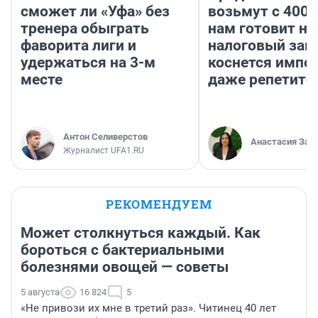
сможет ли «Уфа» без
возьмут с 4000
тренера обыграть
нам готовит н
фаворита лиги и
налоговый зако
удержаться на 3-м
коснется импор
месте
даже репетито
Антон Селиверстов
Анастасия Зав
Журналист UFA1.RU
РЕКОМЕНДУЕМ
Может столкнуться каждый. Как
бороться с бактериальными
болезнями овощей — советы
5 августа
16 824
5
«Не привози их мне в третий раз». Читинец 40 лет