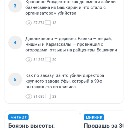
Кровавое Рождество: как до смерти забили
3
бизнесмена из Башкирии и что стало с
организатором убийства
37 374
13
Давлеканово — деревня, Раевка — не рай,
4
Чишмы и Кармаскалы — провинция с
огородами: отзывы на райцентры Башкирии
34 242
20
Как по заказу. За что убили директора
5
крупного завода Уфы, который в 90-х
вытащил его из кризиса
31 685
23
МНЕНИЕ
МНЕНИЕ
Боязнь высоты:
Продашь за 300