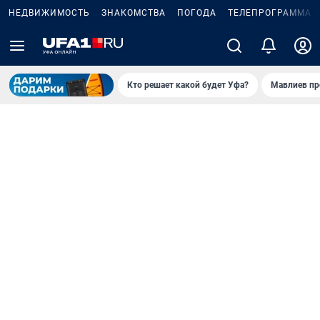
НЕДВИЖИМОСТЬ
ЗНАКОМСТВА
ПОГОДА
ТЕЛЕПРОГРАММА
Кто решает какой будет Уфа?
Мавлиев пр