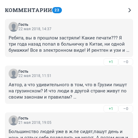
КОММЕНТАРИИ
23
Гость
22 мая 2018, 14:37
Ребята, вы в прошлом застряли! Какие печати??? Я 
три года назад попал в больничку в Китае, ни одной 
бумажки! Все в электронном виде! И рентген и узи и 
результат анализов и выписки все только на флэшку. 
+1
–0
Естественно, на китайском. 

А у нас все на бумажках пишут каракули!
Гость
22 мая 2018, 11:51
Автор, а что удивительного в том, что в Грузии пишут 
на грузинском? И что люди в другой стране живут по 
своим законам и правилам? 

И, кстати, если грузин в России попадет в такую 
+1
–0
ситуацию, то его тоже не будут лечить бесплатно, а 
писать все будут по-русски.
Гость
21 мая 2018, 19:05
Большинство людей уже в ж.пе сидят,пашут день и 
ночь и отдых себе позволить не могут. А потом еще и 