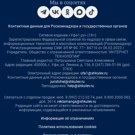
Мы в соцсетях
Контактные данные для Роскомнадзора и государственных органов
Сетевое издание «Уфа1.ру» (18+)
Зарегистрировано Федеральной службой по надзору в сфере связи,
информационных технологий и массовых коммуникаций (Роскомнадзор)
Регистрационный номер СМИ ЭЛ № ФС 77– 84716 от 06.02.2023 г.
Учредитель: Общество с ограниченной ответственностью "ИНТЕРНЕТ
ТЕХНОЛОГИИ"
Главный редактор: Петрушкина Светлана Алексеевна
Адрес редакции: 450006, г. Уфа, ул. Ленина, д. 156, 8 (347) 286-51-96 (доб.
3763)
Электронный адрес редакции:
ufa1@shkulev.ru
Контактные данные для Роскомнадзора и государственных органов:
juristchel@shkulev.ru
Техподдержка:
help@shkulev.ru
Связаться с отделом продаж: моб. 8 (992) 212-32-74, раб. 8 800 2000-383,
доб. 3614,
reklamangs@shkulev.ru
Редакция сайта не несет ответственности за достоверность
информации, содержащейся в рекламных объявлениях.
Информация об ограничениях
Политика использования cookies