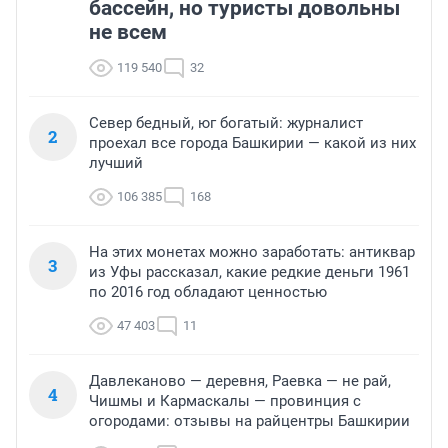
бассейн, но туристы довольны
не всем
119 540
32
Север бедный, юг богатый: журналист
2
проехал все города Башкирии — какой из них
лучший
106 385
168
На этих монетах можно заработать: антиквар
3
из Уфы рассказал, какие редкие деньги 1961
по 2016 год обладают ценностью
47 403
11
Давлеканово — деревня, Раевка — не рай,
4
Чишмы и Кармаскалы — провинция с
огородами: отзывы на райцентры Башкирии