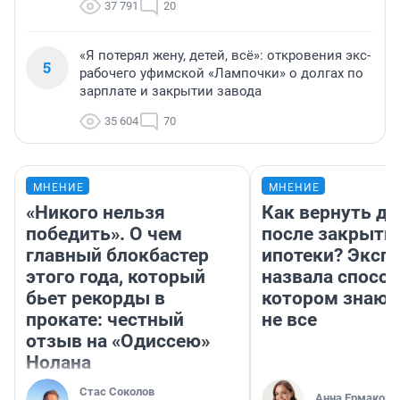
37 791
20
«Я потерял жену, детей, всё»: откровения экс-
5
рабочего уфимской «Лампочки» о долгах по
зарплате и закрытии завода
35 604
70
МНЕНИЕ
МНЕНИЕ
«Никого нельзя
Как вернуть де
победить». О чем
после закрыти
главный блокбастер
ипотеки? Эксп
этого года, который
назвала способ
бьет рекорды в
котором знают
прокате: честный
не все
отзыв на «Одиссею»
Нолана
Стас Соколов
Анна Ермакова