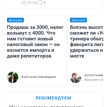
27 131
9
МНЕНИЕ
МНЕНИЕ
Продашь за 3000, налог
Боязнь высоты
возьмут с 4000. Что
сможет ли «Уфа
нам готовит новый
тренера обыгр
налоговый закон — он
фаворита лиги 
коснется импорта и
удержаться на
даже репетиторов
месте
Антон Селивер
Анастасия Завгородняя
Журналист UFA1
РЕКОМЕНДУЕМ