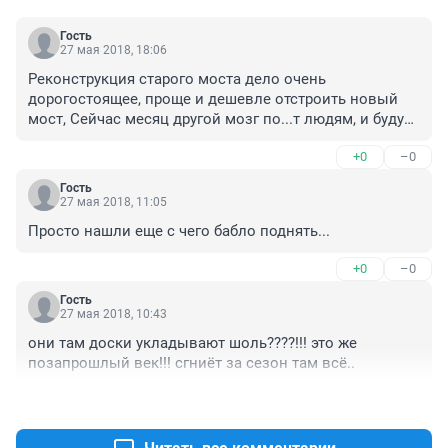
Гость
27 мая 2018, 18:06
Реконструкция старого моста дело очень 
дорогостоящее, проще и дешевле отстроить новый 
мост, Сейчас месяц другой мозг по...т людям, и будут 
изыскивать деньги на новый мост, а старый 
+0
–0
быренько на металлолом, вот там тоже руки кто-то 
погреет, металла на том мосту не на один милион 
Гость
тугриков.
27 мая 2018, 11:05
Просто нашли еще с чего бабло поднять...
+0
–0
Гость
27 мая 2018, 10:43
они там доски укладывают шоль????!!! это же 
позапрошлый век!!! сгниёт за сезон там всё..
+0
–0