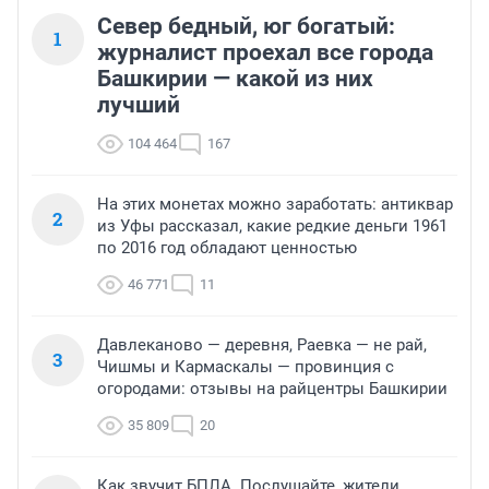
Север бедный, юг богатый:
1
журналист проехал все города
Башкирии — какой из них
лучший
104 464
167
На этих монетах можно заработать: антиквар
2
из Уфы рассказал, какие редкие деньги 1961
по 2016 год обладают ценностью
46 771
11
Давлеканово — деревня, Раевка — не рай,
3
Чишмы и Кармаскалы — провинция с
огородами: отзывы на райцентры Башкирии
35 809
20
Как звучит БПЛА. Послушайте, жители