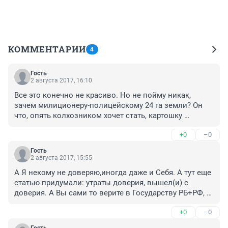
КОММЕНТАРИИ
4
Гость
2 августа 2017, 16:10
Все это конечно не красиво. Но не пойму никак, 
зачем милиционеру-полицейскому 24 га земли? Он 
что, опять колхозником хочет стать, картошку 
выращивать.
+0
–0
Гость
2 августа 2017, 15:55
А Я некому не доверяю,иногда даже и Себя. А тут еще 
статью придумали: утраты доверия, вышел(и) с 
доверия. А Вы сами то верите в Государству РБ+РФ, 
которые выдумывают Законы только "для в пользу 
+0
–0
жителям РБ+ РФ"?.