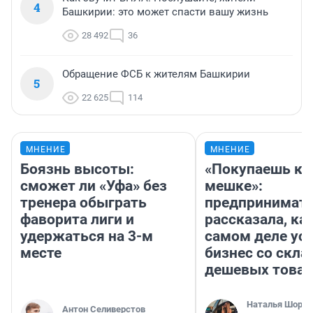
4
Башкирии: это может спасти вашу жизнь
28 492
36
Обращение ФСБ к жителям Башкирии
5
22 625
114
МНЕНИЕ
МНЕНИЕ
Боязнь высоты:
«Покупаешь ко
сможет ли «Уфа» без
мешке»:
тренера обыграть
предпринимат
фаворита лиги и
рассказала, как
удержаться на 3-м
самом деле ус
месте
бизнес со скл
дешевых това
Наталья Шорох
Антон Селиверстов