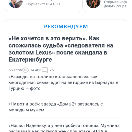
Открыла кофейн
Журналист UFA1.RU
деньги соцразв
РЕКОМЕНДУЕМ
«Не хочется в это верить». Как
сложилась судьба «следователя на
золотом Lexus» после скандала в
Екатеринбурге
6 часов
14 485
75
«Расходы на топливо колоссальные»: как
многодетная семья едет на автодоме из Барнаула в
Турцию — фото
«Ну вот и всё»: звезда «Дома-2» развелась с
молодым мужем
«Нашел Наденьку, а у нее пробита голова». Мужчина
рассказал, как потерял жену при атаке БПЛА в