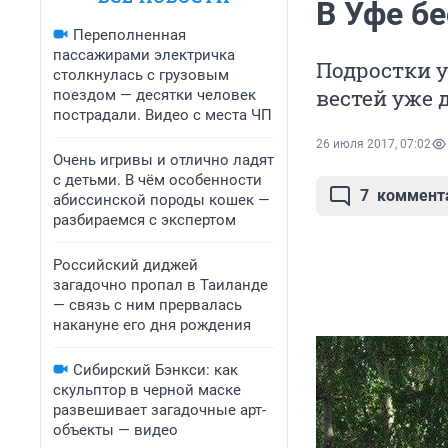
В Уфе б
Переполненная
пассажирами электричка
Подростки у
столкнулась с грузовым
вестей уже 
поездом — десятки человек
пострадали. Видео с места ЧП
26 июля 2017, 07:02
Очень игривы и отлично ладят
с детьми. В чём особенности
7
коммент
абиссинской породы кошек —
разбираемся с экспертом
Российский диджей
загадочно пропал в Таиланде
— связь с ним прервалась
накануне его дня рождения
Сибирский Бэнкси: как
скульптор в черной маске
развешивает загадочные арт-
объекты — видео