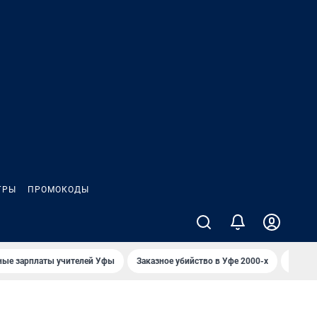
ГРЫ
ПРОМОКОДЫ
ные зарплаты учителей Уфы
Заказное убийство в Уфе 2000-х
Каким