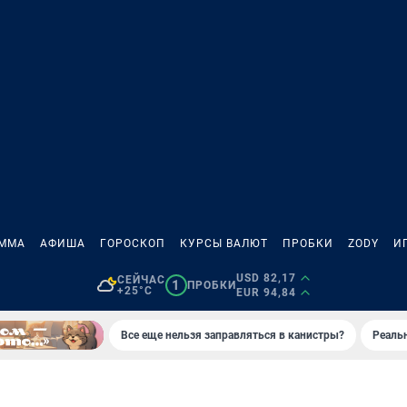
АММА
АФИША
ГОРОСКОП
КУРСЫ ВАЛЮТ
ПРОБКИ
ZODY
И
USD 82,17
СЕЙЧАС
1
ПРОБКИ
+25°C
EUR 94,84
Все еще нельзя заправляться в канистры?
Реаль