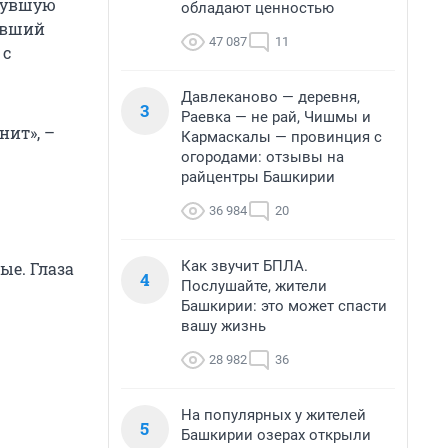
знувшую
обладают ценностью
увший
47 087
11
 с
Давлеканово — деревня,
3
Раевка — не рай, Чишмы и
нит», –
Кармаскалы — провинция с
огородами: отзывы на
райцентры Башкирии
36 984
20
Как звучит БПЛА.
ые. Глаза
4
Послушайте, жители
Башкирии: это может спасти
вашу жизнь
28 982
36
На популярных у жителей
5
Башкирии озерах открыли