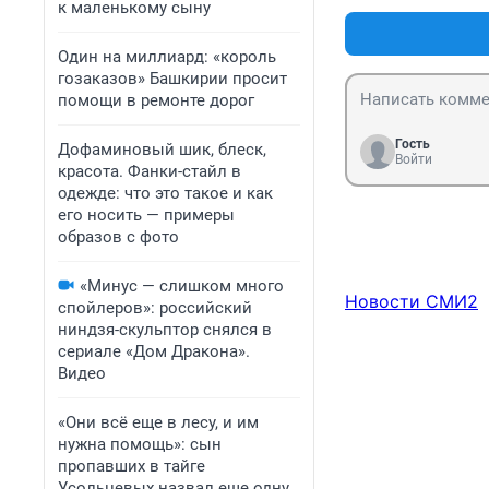
к маленькому сыну
Один на миллиард: «король
гозаказов» Башкирии просит
помощи в ремонте дорог
Гость
Дофаминовый шик, блеск,
Войти
красота. Фанки-стайл в
одежде: что это такое и как
его носить — примеры
образов с фото
«Минус — слишком много
Новости СМИ2
спойлеров»: российский
ниндзя-скульптор снялся в
сериале «Дом Дракона».
Видео
«Они всё еще в лесу, и им
нужна помощь»: сын
пропавших в тайге
Усольцевых назвал еще одну