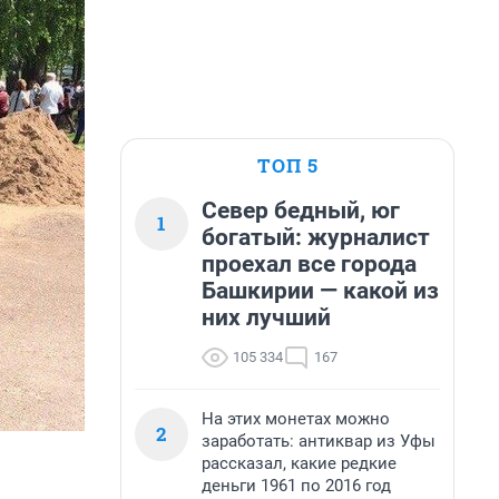
ТОП 5
Север бедный, юг
1
богатый: журналист
проехал все города
Башкирии — какой из
них лучший
105 334
167
На этих монетах можно
2
заработать: антиквар из Уфы
рассказал, какие редкие
деньги 1961 по 2016 год