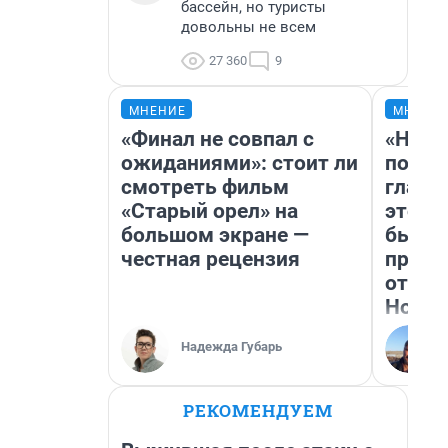
бассейн, но туристы
довольны не всем
27 360
9
МНЕНИЕ
МНЕНИ
«Финал не совпал с
«Нико
ожиданиями»: стоит ли
побед
смотреть фильм
главн
«Старый орел» на
этого
большом экране —
бьет 
честная рецензия
прока
отзыв
Нолан
Надежда Губарь
РЕКОМЕНДУЕМ