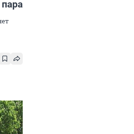
 пара
нет