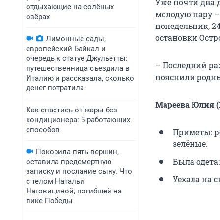
Уже почти два 
отдыхающие на солёных
молодую пару –
озёрах
понедельник, 24
остановки Остро
Лимонные сады,
европейский Байкал и
очередь к статуе Джульетты:
– Последний раз
путешественница съездила в
пояснили родн
Италию и рассказала, сколько
денег потратила
Мареева Юлия (1
Как спастись от жары без
кондиционера: 5 работающих
способов
Приметы: ро
зелёные.
Покорила пять вершин,
Была одета
оставила предсмертную
записку и послание сыну. Что
Уехала на 
с телом Натальи
Наговициной, погибшей на
пике Победы