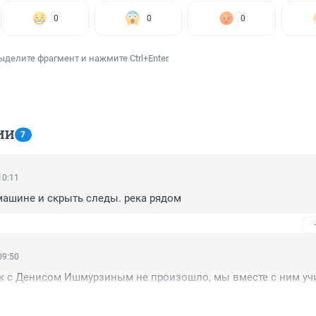
0
0
0
ыделите фрагмент и нажмите Ctrl+Enter
ИИ
7
10:11
машине и скрыть следы. река рядом
09:50
ак с Денисом Ишмурзиным не произошло, мы вместе с ним уч