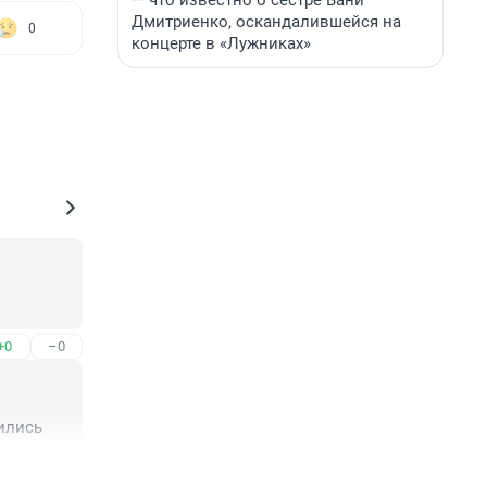
— что известно о сестре Вани
Дмитриенко, оскандалившейся на
0
концерте в «Лужниках»
+0
–0
ились
+0
–0