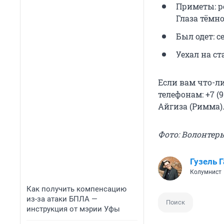
Приметы: ро
Глаза тёмно
Был одет: с
Уехал на с
Если вам что-л
телефонам: +7 (9
Айгиза (Римма)
Фото: Волонтер
Гузель 
Колумнист
Как получить компенсацию
из-за атаки БПЛА —
Поиск
инструкция от мэрии Уфы