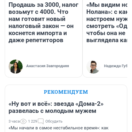
Продашь за 3000, налог
«Мы видим нов
возьмут с 4000. Что
Нолана»: с как
нам готовит новый
настроем нужн
налоговый закон — он
смотреть «Оди
коснется импорта и
чтобы она не
даже репетиторов
выглядела как
Анастасия Завгородняя
Надежда Губар
РЕКОМЕНДУЕМ
«Ну вот и всё»: звезда «Дома-2»
развелась с молодым мужем
3 часа
1 229
Обсудить
«Мы начали в самое нестабильное время»: как