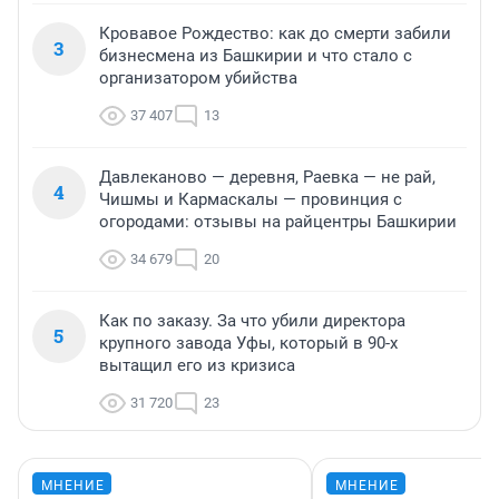
Кровавое Рождество: как до смерти забили
3
бизнесмена из Башкирии и что стало с
организатором убийства
37 407
13
Давлеканово — деревня, Раевка — не рай,
4
Чишмы и Кармаскалы — провинция с
огородами: отзывы на райцентры Башкирии
34 679
20
Как по заказу. За что убили директора
5
крупного завода Уфы, который в 90-х
вытащил его из кризиса
31 720
23
МНЕНИЕ
МНЕНИЕ