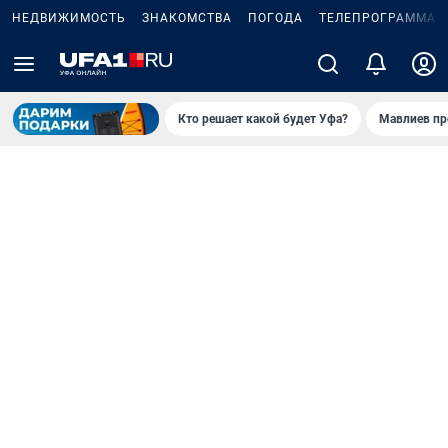
НЕДВИЖИМОСТЬ
ЗНАКОМСТВА
ПОГОДА
ТЕЛЕПРОГРАММА
Кто решает какой будет Уфа?
Мавлиев пр