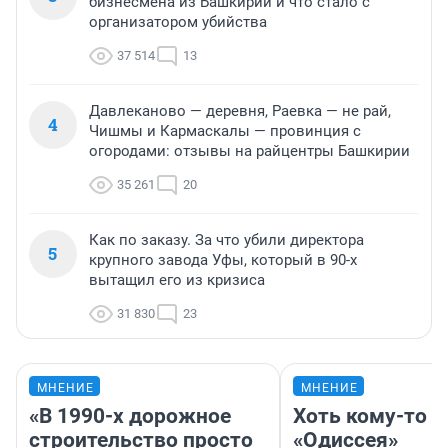
бизнесмена из Башкирии и что стало с
организатором убийства
37 514
13
Давлеканово — деревня, Раевка — не рай,
4
Чишмы и Кармаскалы — провинция с
огородами: отзывы на райцентры Башкирии
35 261
20
Как по заказу. За что убили директора
5
крупного завода Уфы, который в 90-х
вытащил его из кризиса
31 830
23
МНЕНИЕ
МНЕНИЕ
«В 1990-х дорожное
Хоть кому-то
строительство просто
«Одиссея»