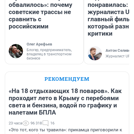
обвалилось»: почему
понравилась: 
советские трассы не
журналиста UF
сравнить с
главный фильм
российскими
который разно
критики
Олег Арефьев
Блогер, предприниматель,
Антон Селивер
владелец в транспортном
Журналист UFA1
бизнесе
РЕКОМЕНДУЕМ
«На 18 отдыхающих 18 поваров». Как
проходит лето в Крыму с перебоями
света и бензина, водой по графику и
налетами БПЛА
23 часа
96 318
16
«Это тот, кого ты травила»: прикамца приговорили к