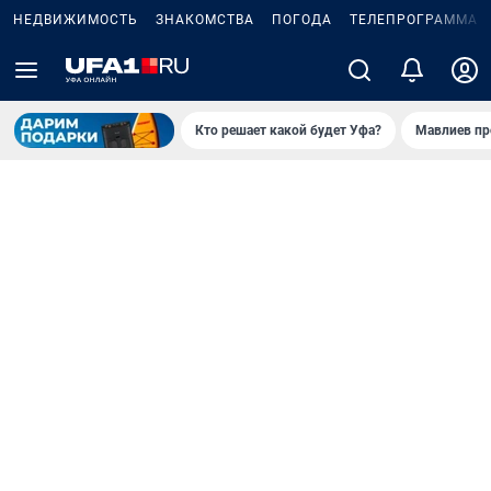
НЕДВИЖИМОСТЬ
ЗНАКОМСТВА
ПОГОДА
ТЕЛЕПРОГРАММА
Кто решает какой будет Уфа?
Мавлиев пр