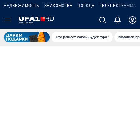
НЕДВИЖИМОСТЬ
ЗНАКОМСТВА
ПОГОДА
ТЕЛЕПРОГРАММА
Кто решает какой будет Уфа?
Мавлиев пр