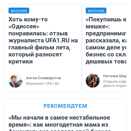
МНЕНИЕ
МНЕНИЕ
Хоть кому-то
«Покупаешь ко
«Одиссея»
мешке»:
понравилась: отзыв
предпринимат
журналиста UFA1.RU на
рассказала, как
главный фильм лета,
самом деле ус
который разносят
бизнес со скл
критики
дешевых това
Наталья Шорох
Антон Селиверстов
Открыла кофейн
Журналист UFA1.RU
деньги соцразв
РЕКОМЕНДУЕМ
«Мы начали в самое нестабильное
время»: как многодетная мама из