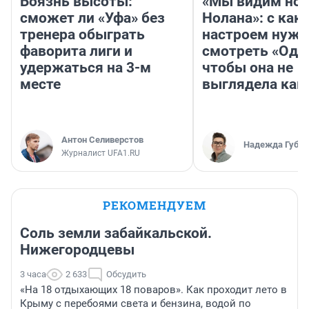
Боязнь высоты:
«Мы видим нов
сможет ли «Уфа» без
Нолана»: с как
тренера обыграть
настроем нужн
фаворита лиги и
смотреть «Оди
удержаться на 3-м
чтобы она не
месте
выглядела как
Антон Селиверстов
Надежда Губар
Журналист UFA1.RU
РЕКОМЕНДУЕМ
Соль земли забайкальской.
Нижегородцевы
3 часа
2 633
Обсудить
«На 18 отдыхающих 18 поваров». Как проходит лето в
Крыму с перебоями света и бензина, водой по