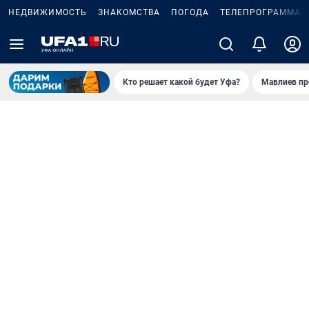
НЕДВИЖИМОСТЬ
ЗНАКОМСТВА
ПОГОДА
ТЕЛЕПРОГРАММА
Кто решает какой будет Уфа?
Мавлиев пр