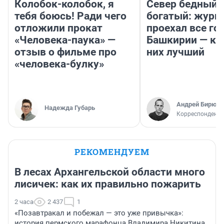
Колобок-колобок, я
Север бедный,
тебя боюсь! Ради чего
богатый: журн
отложили прокат
проехал все го
«Человека-паука» —
Башкирии — ка
отзыв о фильме про
них лучший
«человека-булку»
Андрей Бирюко
Надежда Губарь
Корреспондент 
РЕКОМЕНДУЕМ
В лесах Архангельской области много
лисичек: как их правильно пожарить
2 часа
2 437
1
«Позавтракал и побежал — это уже привычка»:
история пермского марафонца Владимира Никитина