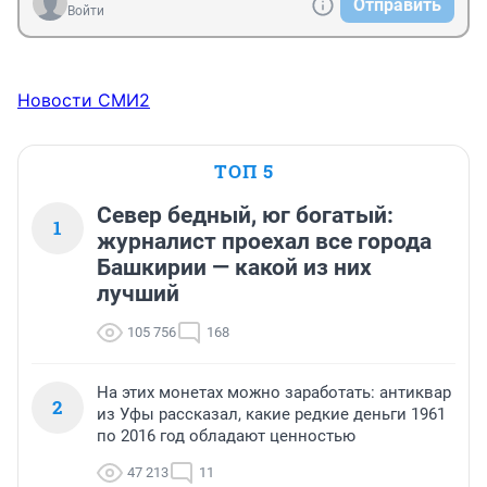
Отправить
Войти
Новости СМИ2
ТОП 5
Север бедный, юг богатый:
1
журналист проехал все города
Башкирии — какой из них
лучший
105 756
168
На этих монетах можно заработать: антиквар
2
из Уфы рассказал, какие редкие деньги 1961
по 2016 год обладают ценностью
47 213
11