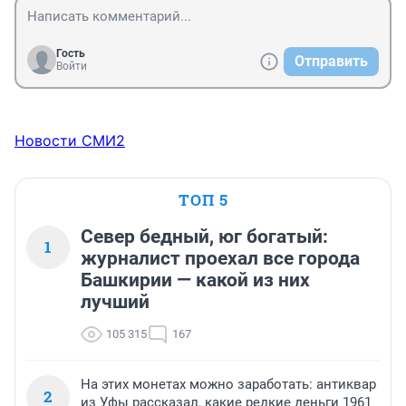
Гость
Отправить
Войти
Новости СМИ2
ТОП 5
Север бедный, юг богатый:
1
журналист проехал все города
Башкирии — какой из них
лучший
105 315
167
На этих монетах можно заработать: антиквар
2
из Уфы рассказал, какие редкие деньги 1961