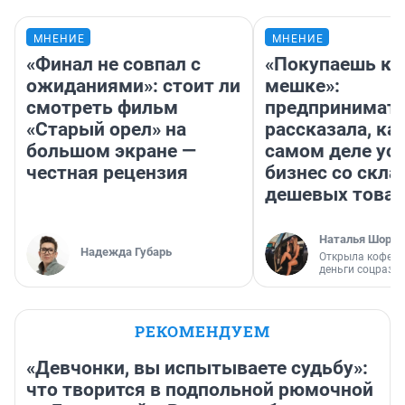
МНЕНИЕ
МНЕНИЕ
«Финал не совпал с
«Покупаешь ко
ожиданиями»: стоит ли
мешке»:
смотреть фильм
предпринимат
«Старый орел» на
рассказала, как
большом экране —
самом деле ус
честная рецензия
бизнес со скл
дешевых това
Наталья Шорох
Надежда Губарь
Открыла кофейн
деньги соцразв
РЕКОМЕНДУЕМ
«Девчонки, вы испытываете судьбу»:
что творится в подпольной рюмочной