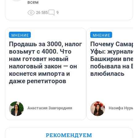
всем
26 585
9
МНЕНИЕ
МНЕНИЕ
Продашь за 3000, налог
Почему Самара
возьмут с 4000. Что
Уфы: журналис
нам готовит новый
Башкирии впе
налоговый закон — он
побывала на Во
коснется импорта и
влюбилась
даже репетиторов
Анастасия Завгородняя
Назифа Нурму
РЕКОМЕНДУЕМ