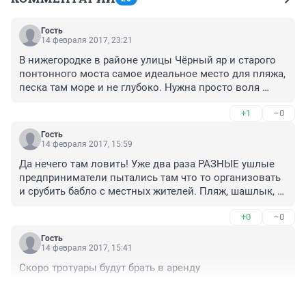
Гость
14 февраля 2017, 23:21
В нижегородке в районе улицы Чёрный яр и старого 
понтонного моста самое идеальное место для пляжа, 
песка там море и не глубоко. Нужна просто воля 
наших руководителей и грамотные исполнители.
+1
–0
Гость
14 февраля 2017, 15:59
Да нечего там ловить! Уже два раза РАЗНЫЕ ушлые 
предприниматели пытались там что то организовать 
и срубить бабло с местных жителей. Пляж, шашлык, 
пиво и все такое. Все приходили со СВОИМИ 
+0
–0
мангалами, СВОИМ мясом, СВОИМ пивом и делали 
всё бесплатно чуть подальше от этой платной зоны.
Гость
14 февраля 2017, 15:41
Скоро тротуары будут брать в аренду
+0
–0