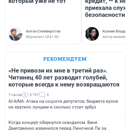
который уже не тот
кредит, — к не
приехала служ
безопасности
Антон Селиверстов
Ксения Владим
Журналист UFA1.RU
Автор мнения
РЕКОМЕНДУЕМ
«Не привози их мне в третий раз».
Читинец 40 лет разводит голубей,
которые всегда к нему возвращаются
7 часов
5 797
6
AI-AINA: Атака на соцсети депутатов, бюджета вузов
не хватило лучшим и сколько стоит арбуз
Когда концерт обернулся скандалом. Ваня
Дмитриенко извинился перед Линочкой Ли за