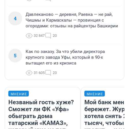
Давлеканово — деревня, Раевка — не рай,
4
Чишмы и Кармаскалы — провинция с
огородами: отзывы на райцентры Башкирии
32 847
20
Как по заказу. За что убили директора
5
крупного завода Уфы, который в 90-х
вытащил его из кризиса
31 605
23
МНЕНИЕ
МНЕНИЕ
Незваный гость хуже?
Мой банк меня
Сможет ли ФК «Уфа»
бережет. Журн
обыграть дома
хотела снять 2
татарский «КАМАЗ»,
тысяч, чтобы п