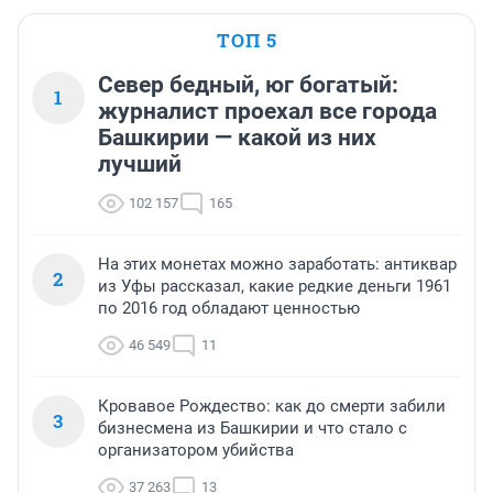
ТОП 5
Север бедный, юг богатый:
1
журналист проехал все города
Башкирии — какой из них
лучший
102 157
165
На этих монетах можно заработать: антиквар
2
из Уфы рассказал, какие редкие деньги 1961
по 2016 год обладают ценностью
46 549
11
Кровавое Рождество: как до смерти забили
3
бизнесмена из Башкирии и что стало с
организатором убийства
37 263
13