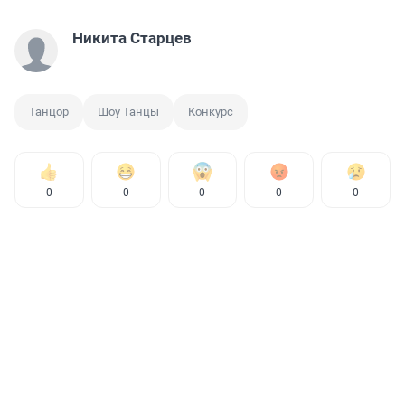
Никита Старцев
Танцор
Шоу Танцы
Конкурс
0
0
0
0
0