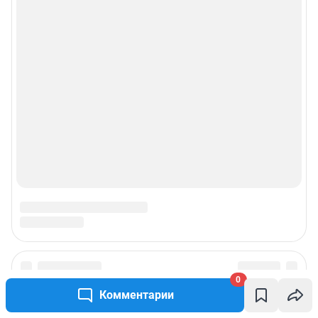
Прайс-лист
О компании
Наши награды
Наши вакансии
Техподдержка
Предвыборная агитация
Статистика канала в MAX
0
Все города сети
Комментарии