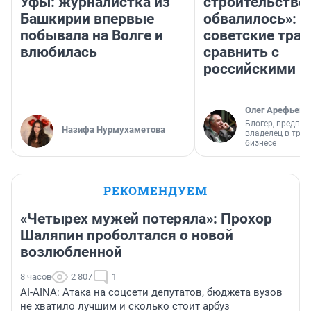
Уфы: журналистка из
строительство
Башкирии впервые
обвалилось»: 
побывала на Волге и
советские трас
влюбилась
сравнить с
российскими
Олег Арефьев
Блогер, предпри
Назифа Нурмухаметова
владелец в тра
бизнесе
РЕКОМЕНДУЕМ
«Четырех мужей потеряла»: Прохор
Шаляпин проболтался о новой
возлюбленной
8 часов
2 807
1
AI-AINA: Атака на соцсети депутатов, бюджета вузов
не хватило лучшим и сколько стоит арбуз