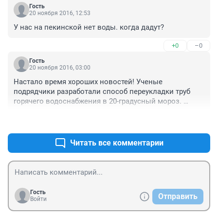
Гость
20 ноября 2016, 12:53
У нас на пекинской нет воды. когда дадут?
+0
–0
Гость
20 ноября 2016, 03:00
Настало время хороших новостей! Ученые 
подрядчики разработали способ переукладки труб 
горячего водоснабжения в 20-градусный мороз. 
Промышленная апробация в данный момент 
+0
–0
проходит вблизи Нефтяного университета. 

Косвенным образом также обнаружена уникальная 
возможность экономии электроэнергии в то время, 
Читать все комментарии
пока все спят. 

Отключи воду и электричество - подними страну с 
колен!
Гость
Отправить
Войти