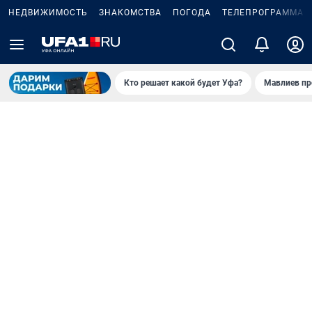
НЕДВИЖИМОСТЬ
ЗНАКОМСТВА
ПОГОДА
ТЕЛЕПРОГРАММА
Кто решает какой будет Уфа?
Мавлиев пр