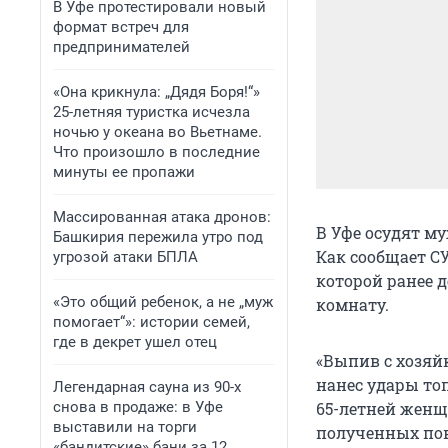
В Уфе протестировали новый
формат встреч для
предпринимателей
«Она крикнула: „Дядя Боря!“»
25-летняя туристка исчезла
ночью у океана во Вьетнаме.
Что произошло в последние
минуты ее пропажи
Массированная атака дронов:
В Уфе осудят м
Башкирия пережила утро под
Как сообщает СУ
угрозой атаки БПЛА
которой ранее д
«Это общий ребенок, а не „муж
комнату.
помогает“»: истории семей,
где в декрет ушел отец
«Выпив с хозяй
нанес удары то
Легендарная сауна из 90-х
снова в продаже: в Уфе
65-летней женщи
выставили на торги
полученных пов
«бандитские» бани за 12