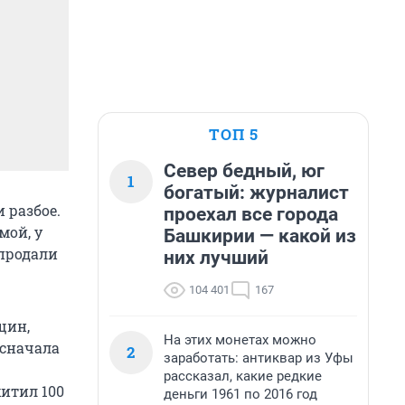
ТОП 5
Север бедный, юг
1
богатый: журналист
 разбое.
проехал все города
мой, у
Башкирии — какой из
 продали
них лучший
104 401
167
щин,
На этих монетах можно
 сначала
2
заработать: антиквар из Уфы
рассказал, какие редкие
итил 100
деньги 1961 по 2016 год