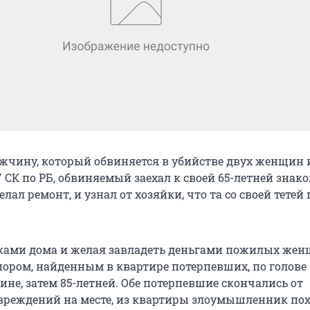
ужчину, который обвиняется в убийстве двух женщин и
 СК по РБ, обвиняемый заехал к своей 65-летней знако
елал ремонт, и узнал от хозяйки, что та со своей тетей
ками дома и желая завладеть деньгами пожилых жен
пором, найденным в квартире потерпевших, по голове
не, затем 85-летней. Обе потерпевшие скончались от
реждений на месте, из квартиры злоумышленник пох