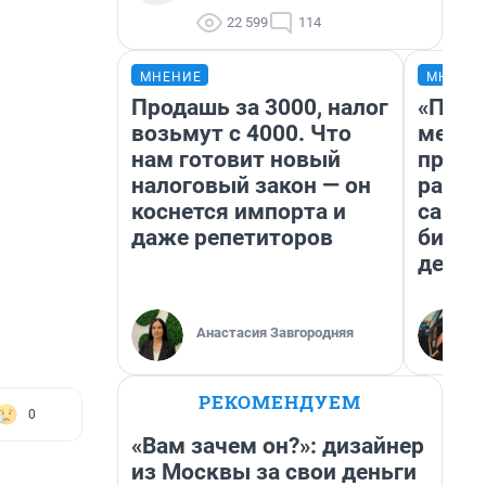
22 599
114
МНЕНИЕ
МНЕНИ
Продашь за 3000, налог
«Поку
возьмут с 4000. Что
мешке
нам готовит новый
предп
налоговый закон — он
расска
коснется импорта и
самом
даже репетиторов
бизне
дешев
Анастасия Завгородняя
РЕКОМЕНДУЕМ
0
«Вам зачем он?»: дизайнер
из Москвы за свои деньги