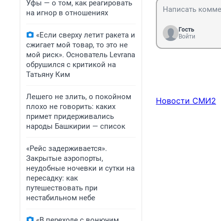
Уфы — о том, как реагировать
на игнор в отношениях
Гость
«Если сверху летит ракета и
Войти
сжигает мой товар, то это не
мой риск». Основатель Levrana
обрушился с критикой на
Татьяну Ким
Лешего не злить, о покойном
Новости СМИ2
плохо не говорить: каких
примет придерживались
народы Башкирии — список
«Рейс задерживается».
Закрытые аэропорты,
неудобные ночевки и сутки на
пересадку: как
путешествовать при
нестабильном небе
«В переходе с вонючим