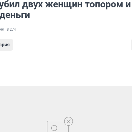
убил двух женщин топором и
 деньги
8 274
ария