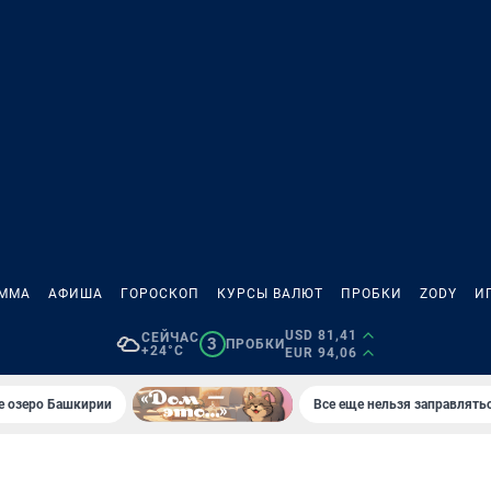
АММА
АФИША
ГОРОСКОП
КУРСЫ ВАЛЮТ
ПРОБКИ
ZODY
И
USD 81,41
СЕЙЧАС
3
ПРОБКИ
+24°C
EUR 94,06
е озеро Башкирии
Все еще нельзя заправлять