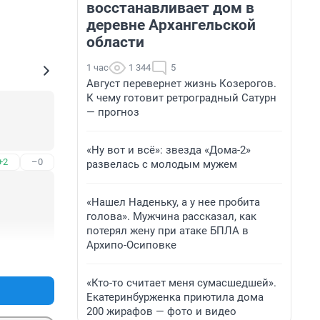
восстанавливает дом в
деревне Архангельской
области
1 час
1 344
5
Август перевернет жизнь Козерогов.
К чему готовит ретроградный Сатурн
— прогноз
«Ну вот и всё»: звезда «Дома-2»
+2
–0
развелась с молодым мужем
«Нашел Наденьку, а у нее пробита
голова». Мужчина рассказал, как
потерял жену при атаке БПЛА в
Архипо-Осиповке
+0
–1
«Кто-то считает меня сумасшедшей».
Екатеринбурженка приютила дома
200 жирафов — фото и видео