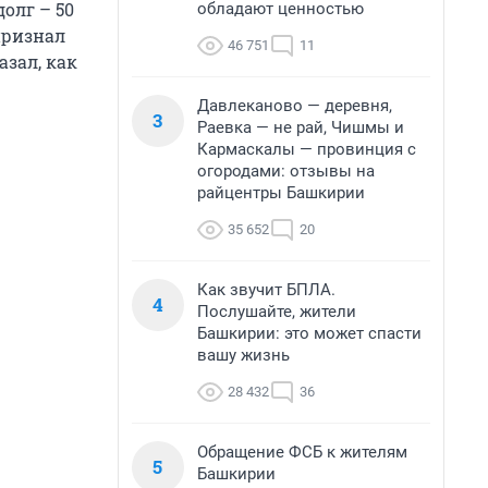
олг – 50
обладают ценностью
признал
46 751
11
зал, как
Давлеканово — деревня,
3
Раевка — не рай, Чишмы и
Кармаскалы — провинция с
огородами: отзывы на
райцентры Башкирии
35 652
20
Как звучит БПЛА.
4
Послушайте, жители
Башкирии: это может спасти
вашу жизнь
28 432
36
Обращение ФСБ к жителям
5
Башкирии