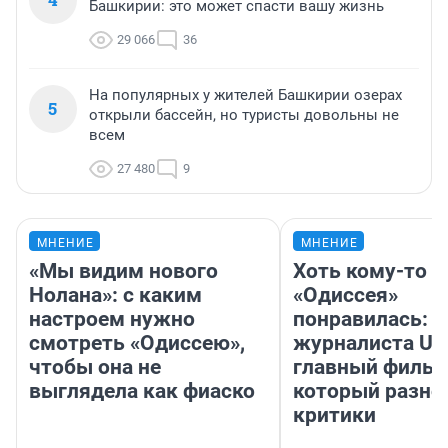
Башкирии: это может спасти вашу жизнь
29 066
36
На популярных у жителей Башкирии озерах
5
открыли бассейн, но туристы довольны не
всем
27 480
9
МНЕНИЕ
МНЕНИЕ
«Мы видим нового
Хоть кому-то
Нолана»: с каким
«Одиссея»
настроем нужно
понравилась: 
смотреть «Одиссею»,
журналиста UF
чтобы она не
главный фильм
выглядела как фиаско
который разно
критики