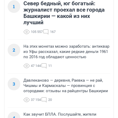
Север бедный, юг богатый:
1
журналист проехал все города
Башкирии — какой из них
лучший
105 557
167
На этих монетах можно заработать: антиквар
2
из Уфы рассказал, какие редкие деньги 1961
по 2016 год обладают ценностью
47 144
11
Давлеканово — деревня, Раевка — не рай,
3
Чишмы и Кармаскалы — провинция с
огородами: отзывы на райцентры Башкирии
37 154
20
Как звучит БПЛА. Послушайте, жители
4