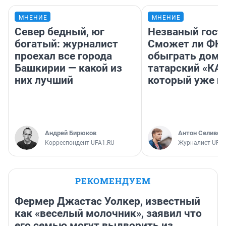
МНЕНИЕ
МНЕНИЕ
Север бедный, юг
Незваный гост
богатый: журналист
Сможет ли ФК 
проехал все города
обыграть дома
Башкирии — какой из
татарский «КА
них лучший
который уже не
Андрей Бирюков
Антон Селивер
Корреспондент UFA1.RU
Журналист UFA1
РЕКОМЕНДУЕМ
Фермер Джастас Уолкер, известный
как «веселый молочник», заявил что
его семью могут выдворить из