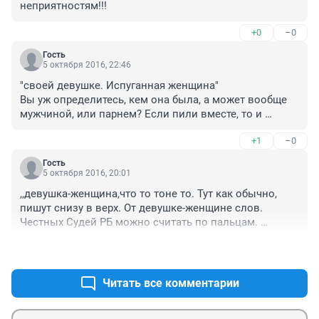
неприятностям!!!
+0
–0
Гость
5 октября 2016, 22:46
"своей девушке. Испуганная женщина"

Вы уж определитесь, кем она была, а может вообще 
мужчиной, или парнем? Если пили вместе, то и 
виноваты оба!
+1
–0
Гость
5 октября 2016, 20:01
,,девушка-женщина,что то тоне то. Тут как обычно, 
пишут снизу в верх. От девушке-женщине слов. 
Честных Судей РБ можно считать по пальцам. 
Ненавижу неверных Судей,которые показывая себя 
+2
–1
пишут Постановление.
Читать все комментарии