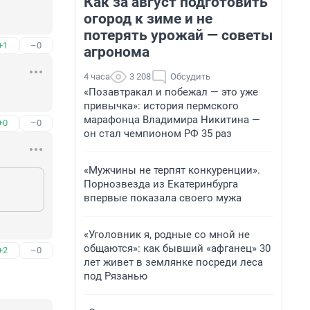
Как за август подготовить
огород к зиме и не
потерять урожай — советы
+1
–0
агронома
4 часа
3 208
Обсудить
«Позавтракал и побежал — это уже
привычка»: история пермского
марафонца Владимира Никитина —
+0
–0
он стал чемпионом РФ 35 раз
«Мужчины не терпят конкуренции».
Порнозвезда из Екатеринбурга
впервые показала своего мужа
«Уголовник я, родные со мной не
общаются»: как бывший «афганец» 30
+2
–0
лет живет в землянке посреди леса
под Рязанью