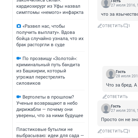
закончились силы»:
Гость
27 июля 2016, 
кардиохирург из Уфы назвал
симптомы «немого» инфаркта
что за язычеств
«Развел нас, чтобы
ОТВЕТИТЬ
1
получить выплату». Вдова
бойца случайно узнала, что их
брак расторгли в суде
По прозвищу «Золотой»:
криминальный путь бандита
из Башкирии, который
Гость
28 июля 201
угрожал перестрелять
силовиков
Что за бред. 
Вертолеты в прошлом?
ОТВЕТИТЬ
Ученые возвращают в небо
Гость
дирижабли — почему они
27 июля 2016, 
уверены, что за ними будущее
Просто он не зн
Пластиковые бутылки не
ОТВЕТИТЬ
1
выбрасываю: идеи для сада —