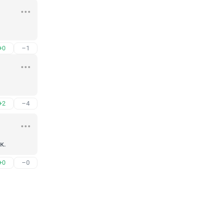
+0
–1
+2
–4
к.
+0
–0