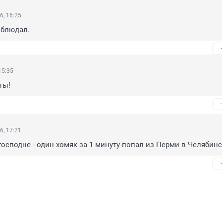
6, 16:25
облюдал.
15:35
ты!
6, 17:21
 господне - один хомяк за 1 минуту попал из Перми в Челябинс