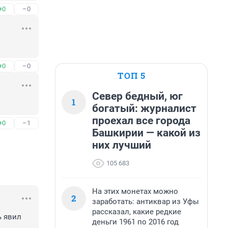
+0
–0
+0
–0
ТОП 5
Север бедный, юг
1
богатый: журналист
проехал все города
+0
–1
Башкирии — какой из
них лучший
105 683
На этих монетах можно
2
заработать: антиквар из Уфы
рассказал, какие редкие
 явил 
деньги 1961 по 2016 год