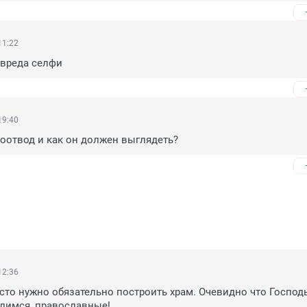
11:22
 вреда селфи
19:40
моотвод и как он должен выглядеть?
12:36
сто нужно обязательно построить храм. Очевидно что Господь
олимся, православные!