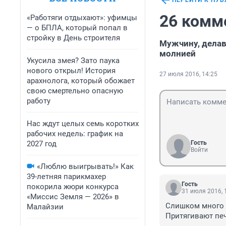
ПЕРЕЙТИ К ПУ
26 комм
«Работяги отдыхают»: уфимцы
— о БПЛА, который попал в
стройку в День строителя
Мужчину, делав
молнией
Укусила змея? Зато паука
нового открыл! История
27 июля 2016, 14:25
арахнолога, который обожает
свою смертельно опасную
работу
Нас ждут целых семь коротких
рабочих недель: график на
2027 год
Гость
Войти
«Люблю выигрывать!» Как
39-летняя парикмахер
Гость
покорила жюри конкурса
31 июля 2016, 
«Миссис Земля — 2026» в
Слишком много с
Малайзии
Притягивают печ