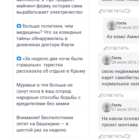
майнинг-ферму, которая сама
ОТВЕТИТЬ
1
вырабатывает электричество
Гость
Больше политики, чем
28 июля 201
медицины? Что за ковидные
Аз езмь! Амин
тайны обнаружились в
дневниках доктора Фаучи
ОТВЕТИТЬ
«За неделю две ночи были
Гость
28 июля 2016, 
страшные»: туристка
рассказала об отдыхе в Крыму
свою недвижимо
карет самобеглы
нормальное заз
Муравьи и тля больше не
сунут носа в ваш огород:
ОТВЕТИТЬ
народные способы борьбы с
вредителями без химии
Гость
27 июля 2016, 
Внимание! Беспилотники
На каком основа
летят на Башкирию — в
проект монтажа
шестой раз за неделю
ОТВЕТИТЬ
1