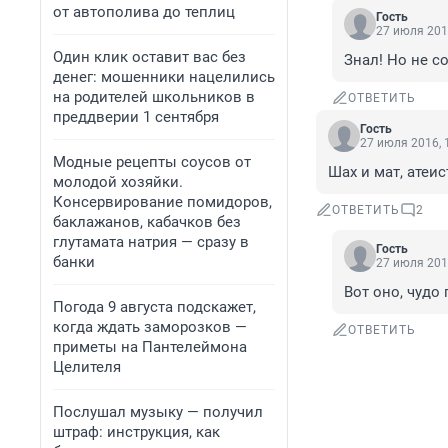
от автополива до теплиц
Гость
27 июля 201
Один клик оставит вас без
Знал! Но не с
денег: мошенники нацелились
на родителей школьников в
ОТВЕТИТЬ
преддверии 1 сентября
Гость
27 июля 2016, 
Модные рецепты соусов от
Шах и мат, атеис
молодой хозяйки.
Консервирование помидоров,
ОТВЕТИТЬ
2
баклажанов, кабачков без
глутамата натрия — сразу в
Гость
банки
27 июля 201
Вот оно, чудо
Погода 9 августа подскажет,
когда ждать заморозков —
ОТВЕТИТЬ
приметы на Пантелеймона
Целителя
Послушал музыку — получил
штраф: инструкция, как