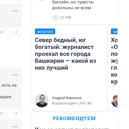
бассейн, но туристы
довольны не всем
27 549
МНЕНИЕ
МНЕНИ
+1
–1
Север бедный, юг
Хоть 
богатый: журналист
«Одис
проехал все города
понра
Башкирии — какой из
журна
них лучший
главн
котор
крити
есть не 
ация 
Андрей Бирюков
Корреспондент UFA1.RU
+7
–1
РЕКОМЕНДУЕМ