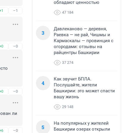
обладают ценностью
+1
–1
47 184
Давлеканово — деревня,
3
Раевка — не рай, Чишмы и
Кармаскалы — провинция с
огородами: отзывы на
+0
–0
райцентры Башкирии
37 274
сто 
Как звучит БПЛА.
4
Послушайте, жители
Башкирии: это может спасти
+0
–0
вашу жизнь
29 148
ован ли 
На популярных у жителей
5
Башкирии озерах открыли
+6
–0