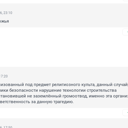
6, 23:10
ожья
17:20
изованный под предмет религиозного культа, данный случай, 
ики безопасности нарушение технологии строительства 
становившей не заземлённый громоотвод, именно эта организ
ветственность за данную трагедию.
6, 17:50