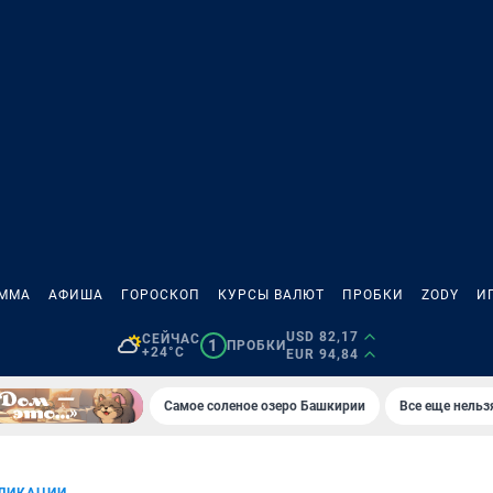
АММА
АФИША
ГОРОСКОП
КУРСЫ ВАЛЮТ
ПРОБКИ
ZODY
И
USD 82,17
СЕЙЧАС
1
ПРОБКИ
+24°C
EUR 94,84
Самое соленое озеро Башкирии
Все еще нельз