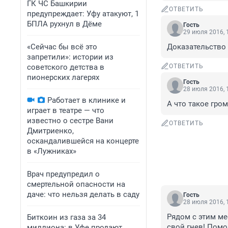
ГК ЧС Башкирии
ОТВЕТИТЬ
предупреждает: Уфу атакуют, 1
БПЛА рухнул в Дёме
Гость
29 июля 2016, 
«Сейчас бы всё это
Доказательство
запретили»: истории из
советского детства в
ОТВЕТИТЬ
пионерских лагерях
Гость
28 июля 2016, 
Работает в клинике и
А что такое гро
играет в театре — что
известно о сестре Вани
ОТВЕТИТЬ
Дмитриенко,
оскандалившейся на концерте
в «Лужниках»
Врач предупредил о
смертельной опасности на
даче: что нельзя делать в саду
Гость
28 июля 2016, 
Рядом с этим ме
Биткоин из газа за 34
свой гнев! Пом
миллиона: в Уфе продают