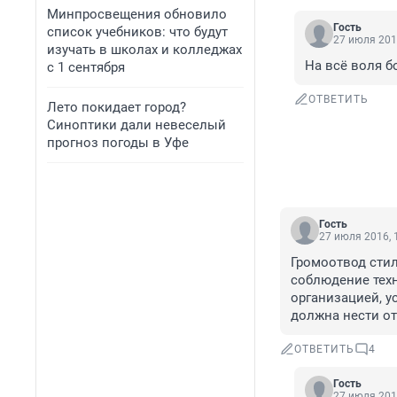
Минпросвещения обновило
Гость
список учебников: что будут
27 июля 201
изучать в школах и колледжах
На всё воля б
с 1 сентября
ОТВЕТИТЬ
Лето покидает город?
Синоптики дали невеселый
прогноз погоды в Уфе
Гость
27 июля 2016, 
Громоотвод стил
соблюдение техн
организацией, у
должна нести от
ОТВЕТИТЬ
4
Гость
27 июля 201