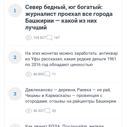
Север бедный, юг богатый:
1
журналист проехал все города
Башкирии — какой из них
лучший
104 827
167
На этих монетах можно заработать: антиквар
2
из Уфы рассказал, какие редкие деньги 1961
по 2016 год обладают ценностью
46 895
11
Давлеканово — деревня, Раевка — не рай,
3
Чишмы и Кармаскалы — провинция с
огородами: отзывы на райцентры Башкирии
36 337
20
Как звучит БПЛА. Послушайте, жители