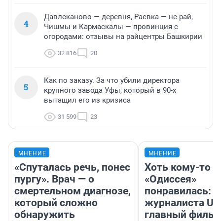
Давлеканово — деревня, Раевка — не рай,
4
Чишмы и Кармаскалы — провинция с
огородами: отзывы на райцентры Башкирии
32 816
20
Как по заказу. За что убили директора
5
крупного завода Уфы, который в 90-х
вытащил его из кризиса
31 599
23
МНЕНИЕ
МНЕНИЕ
«Спуталась речь, понес
Хоть кому-то
пургу». Врач — о
«Одиссея»
смертельном диагнозе,
понравилась: 
который сложно
журналиста UF
обнаружить
главный фильм