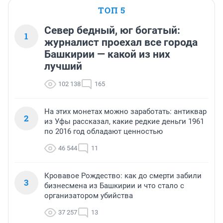
ТОП 5
Север бедный, юг богатый:
1
журналист проехал все города
Башкирии — какой из них
лучший
102 138
165
На этих монетах можно заработать: антиквар
2
из Уфы рассказал, какие редкие деньги 1961
по 2016 год обладают ценностью
46 544
11
Кровавое Рождество: как до смерти забили
3
бизнесмена из Башкирии и что стало с
организатором убийства
37 257
13