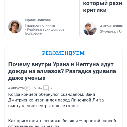
который разно
критики
Ирина Волкова
Главврач клиники
Антон Селивер
«Реабилитация доктора
Журналист UFA1
Волковой»
РЕКОМЕНДУЕМ
Почему внутри Урана и Нептуна идут
дожди из алмазов? Разгадка удивила
даже ученых
4 августа
15 847
2
Когда концерт обернулся скандалом. Ваня
Дмитриенко извинился перед Линочкой Ли за
выступление сестры под ее голос
Как приготовить ленивые беляши — простой способ
от жительницы Барнаула