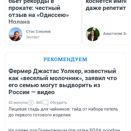
бьет рекорды в
коснется импор
прокате: честный
даже репетито
отзыв на «Одиссею»
Нолана
Стас Соколов
Анастасия Зав
Эксперт
РЕКОМЕНДУЕМ
Фермер Джастас Уолкер, известный
как «веселый молочник», заявил что
его семью могут выдворить из
России — видео
42 минуты
385
Обсудить
Лицевая гладь для чайников: гайд от набора петель
до первого готового изделия
На пляже под Геленджиком при атаке БПЛА погибли