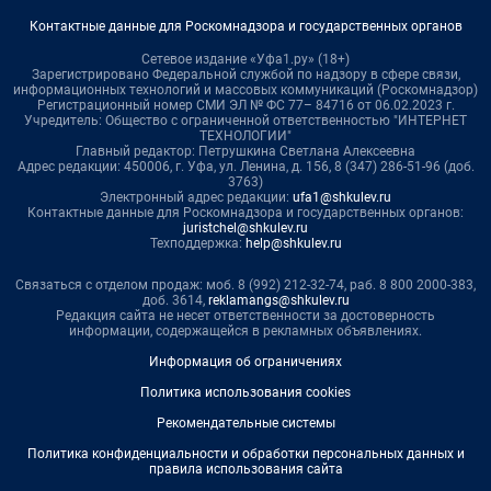
Контактные данные для Роскомнадзора и государственных органов
Сетевое издание «Уфа1.ру» (18+)
Зарегистрировано Федеральной службой по надзору в сфере связи,
информационных технологий и массовых коммуникаций (Роскомнадзор)
Регистрационный номер СМИ ЭЛ № ФС 77– 84716 от 06.02.2023 г.
Учредитель: Общество с ограниченной ответственностью "ИНТЕРНЕТ
ТЕХНОЛОГИИ"
Главный редактор: Петрушкина Светлана Алексеевна
Адрес редакции: 450006, г. Уфа, ул. Ленина, д. 156, 8 (347) 286-51-96 (доб.
3763)
Электронный адрес редакции:
ufa1@shkulev.ru
Контактные данные для Роскомнадзора и государственных органов:
juristchel@shkulev.ru
Техподдержка:
help@shkulev.ru
Связаться с отделом продаж: моб. 8 (992) 212-32-74, раб. 8 800 2000-383,
доб. 3614,
reklamangs@shkulev.ru
Редакция сайта не несет ответственности за достоверность
информации, содержащейся в рекламных объявлениях.
Информация об ограничениях
Политика использования cookies
Рекомендательные системы
Политика конфиденциальности и обработки персональных данных и
правила использования сайта