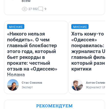
всем
27 552
9
МНЕНИЕ
МНЕНИЕ
«Никого нельзя
Хоть кому-то
победить». О чем
«Одиссея»
главный блокбастер
понравилась: 
этого года, который
журналиста UF
бьет рекорды в
главный фильм
прокате: честный
который разно
отзыв на «Одиссею»
критики
Нолана
Стас Соколов
Антон Селивер
Эксперт
Журналист UFA1
РЕКОМЕНДУЕМ