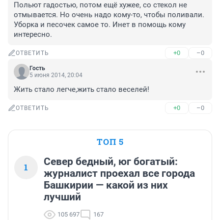
Польют гадостью, потом ещё хужее, со стекол не 
отмывается. Но очень надо кому-то, чтобы поливали. 
Уборка и песочек самое то. Инет в помощь кому 
интересно.
+0
–0
ОТВЕТИТЬ
Гость
5 июня 2014, 20:04
Жить стало легче,жить стало веселей!
+0
–0
ОТВЕТИТЬ
ТОП 5
Север бедный, юг богатый:
1
журналист проехал все города
Башкирии — какой из них
лучший
105 697
167