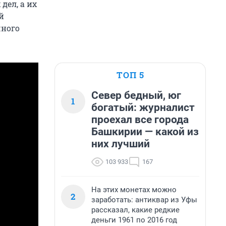
дел, а их
й
чного
ТОП 5
Север бедный, юг
1
богатый: журналист
проехал все города
Башкирии — какой из
них лучший
103 933
167
На этих монетах можно
2
заработать: антиквар из Уфы
рассказал, какие редкие
деньги 1961 по 2016 год