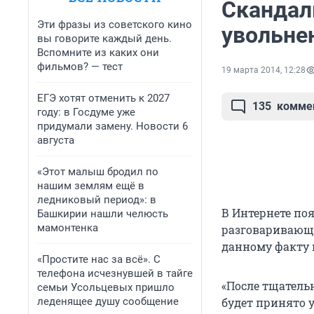
Скандал
Эти фразы из советского кино
увольне
вы говорите каждый день.
Вспомните из каких они
фильмов? — тест
19 марта 2014, 12:28
ЕГЭ хотят отменить к 2027
135
комме
году: в Госдуме уже
придумали замену. Новости 6
августа
«Этот малыш бродил по
нашим землям ещё в
ледниковый период»: в
В Интернете поя
Башкирии нашли челюсть
мамонтенка
разговаривающи
данному факту 
«Простите нас за всё». С
телефона исчезнувшей в тайге
«После тщатель
семьи Усольцевых пришло
леденящее душу сообщение
будет принято 