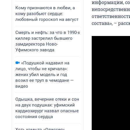
информации, со
Кому признаются в любви, а
непосредственн
кому разобьют сердце:
ответственност
любовный гороскоп на август
состава», – рас
Смерть и нефть: за что в 1990-х
киллер застрелил бывшего
замдиректора Ново-
Уфимского завода
«Подушкой надавил на
лицо, чтобы не кричала»:
жених убил модель и год
возил ее труп в чемодане —
видео
Одышка, вечерние отеки и сон
на двух подушках: уфимский
кардиохирург назвал опасные
состояния сердца
Хоть кому-то «Одиссея»