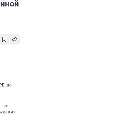
чиной
РБ, по
ытия
рждения