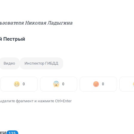
льзователя Николая Ладыгина
й Пестрый
Видео
Инспектор ГИБДД
0
0
0
ыделите фрагмент и нажмите Ctrl+Enter
ИИ
135