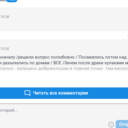
 16:38
 13:30
оначалу /решили вопрос полюбовно / Посмеялись потом над 
разьехались по домам / ВСЕ /Зачем после драки кулаками ма
скучно - запишись добровольцем в горячие точки - там весело
лышке / Много шума на ровном месте получилось / Вопрос - ко
Читать все комментарии
Отп