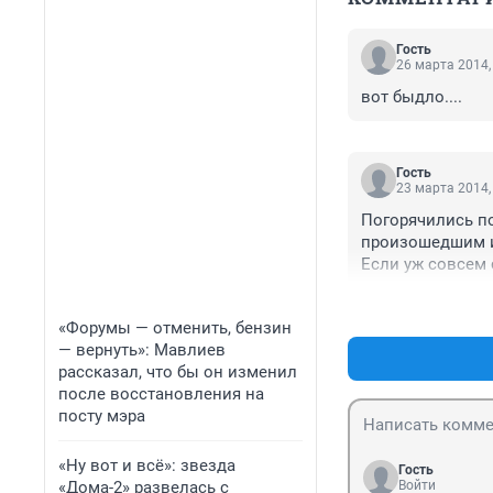
Гость
26 марта 2014,
вот быдло....
Гость
23 марта 2014,
Погорячились п
произошедшим и 
Если уж совсем 
, знаю не понас
нужно ?
«Форумы — отменить, бензин
— вернуть»: Мавлиев
рассказал, что бы он изменил
после восстановления на
посту мэра
«Ну вот и всё»: звезда
Гость
«Дома-2» развелась с
Войти