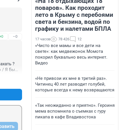
«На 18 отдыхающих 18
поваров». Как проходит
лето в Крыму с перебоями
света и бензина, водой по
графику и налетами БПЛА
+0
–0
17 часов
78 426
12
«Чисто все мамы и все дети на
свете»: как медвежонок Момота
покорил буквально весь интернет.
Видео
хать ? 
 / Я Был 
му это 
«Не привози их мне в третий раз».
+0
–0
Читинец 40 лет разводит голубей,
которые всегда к нему возвращаются
«Так неожиданно и приятно». Героиня
мема вспомнила о съемках с гуру
пикапа в кафе Владивостока
равить