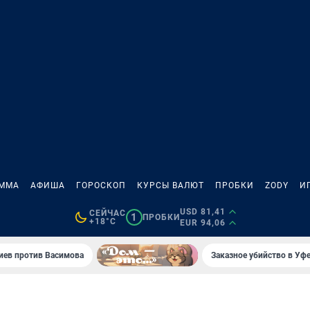
АММА
АФИША
ГОРОСКОП
КУРСЫ ВАЛЮТ
ПРОБКИ
ZODY
И
USD 81,41
СЕЙЧАС
1
ПРОБКИ
+18°C
EUR 94,06
иев против Васимова
Заказное убийство в Уфе