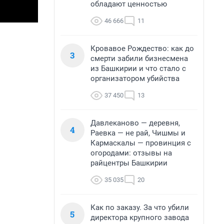
обладают ценностью
46 666
11
Кровавое Рождество: как до
3
смерти забили бизнесмена
из Башкирии и что стало с
организатором убийства
37 450
13
Давлеканово — деревня,
4
Раевка — не рай, Чишмы и
Кармаскалы — провинция с
огородами: отзывы на
райцентры Башкирии
35 035
20
Как по заказу. За что убили
5
директора крупного завода