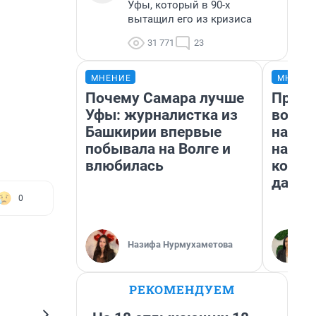
Уфы, который в 90-х
вытащил его из кризиса
31 771
23
МНЕНИЕ
МНЕНИ
Почему Самара лучше
Прода
Уфы: журналистка из
возьм
Башкирии впервые
нам г
побывала на Волге и
налог
влюбилась
косне
даже 
0
Назифа Нурмухаметова
РЕКОМЕНДУЕМ