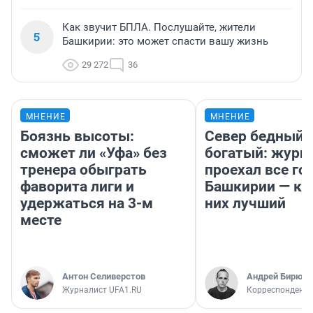
Как звучит БПЛА. Послушайте, жители
5
Башкирии: это может спасти вашу жизнь
29 272
36
МНЕНИЕ
МНЕНИЕ
Боязнь высоты:
Север бедный,
сможет ли «Уфа» без
богатый: журн
тренера обыграть
проехал все го
фаворита лиги и
Башкирии — ка
удержаться на 3-м
них лучший
месте
Антон Селиверстов
Андрей Бирюко
Журналист UFA1.RU
Корреспондент 