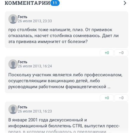
КОММЕНТАРИИ
11
Гость
26 июля 2013, 23:33
про столбняк тоже напишите, плиз. От прививок 
отказалась, насчет столбняка сомневаюсь. Дает ли 
эта прививка иммунитет от болезни?
+0
–0
Гость
26 июля 2013, 16:24
Поскольку участник является либо профессионалом, 
осуществляющим вакцинацию детей, либо 
руководящим работником фармацевтической 
компании, часть бизнеса которой заключается в 
+0
–0
продаже вакцин для прививок детей, для обеих 
сторон понятно, что участник считает все 
Гость
дополнительные ингредиенты вакцины и любые 
26 июля 2013, 16:23
смеси, содержащие эти ингредиенты, безопасными.

В январе 2001 года дискуссионный и 
информационный бюллетень CTRL выпустил пресс-
Спустя более чем пять с половиной лет, в августе 
релиз, в котором сообщалось о предложении, 