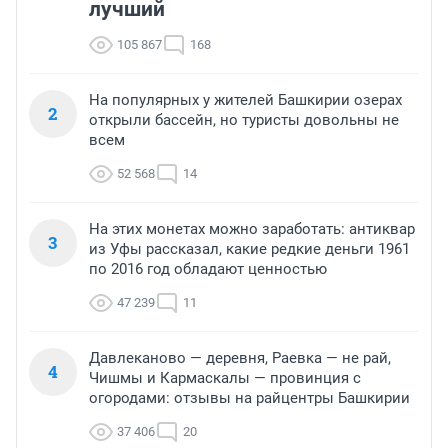
лучший
дезинфицирующее вещество, антисептик), хлористый 
или один из 14 перечисленных членов ACIP не 
аммоний (антисептик), формальдегид (консервант и 
согласится публично выпить соответствующую весу 
105 867
168
дезинфицирующее вещество), алюминий и проч. 
его тела дозу смеси добавок к вакцине, которую 
Смесь будет приготовлена тремя 
врачи (MD’s) вводят в виде инъекций детям во имя 
профессиональными медиками, рекомендованными 
здоровья.
На популярных у жителей Башкирии озерах
Jock Doubleday, и тремя такими же профессионалами, 
2
открыли бассейн, но туристы довольны не
которые будут предложены участником. Количество 
всем
смеси, которую должен выпить участник, 
рассчитывается с учётом веса его тела, 
52 568
14
соответственно весу ребёнка.
На этих монетах можно заработать: антиквар
3
из Уфы рассказал, какие редкие деньги 1961
по 2016 год обладают ценностью
47 239
11
Давлеканово — деревня, Раевка — не рай,
4
Чишмы и Кармаскалы — провинция с
огородами: отзывы на райцентры Башкирии
37 406
20