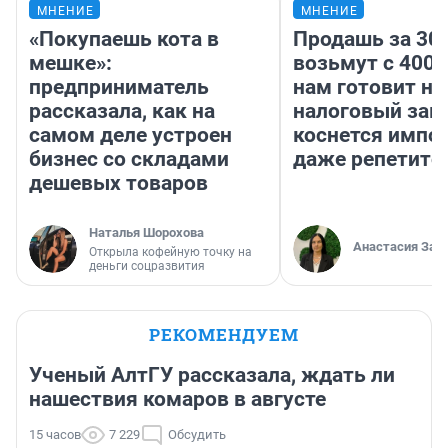
МНЕНИЕ
МНЕНИЕ
«Покупаешь кота в
Продашь за 300
мешке»:
возьмут с 4000
предприниматель
нам готовит н
рассказала, как на
налоговый зако
самом деле устроен
коснется импор
бизнес со складами
даже репетито
дешевых товаров
Наталья Шорохова
Анастасия Зав
Открыла кофейную точку на
деньги соцразвития
РЕКОМЕНДУЕМ
Ученый АлтГУ рассказала, ждать ли
нашествия комаров в августе
15 часов
7 229
Обсудить