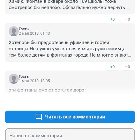
Химик. Фонтан в сквере около 109 школы тоже 
смотрелся бы неплохо. Обязательно нужно вернуть 
фонтан "Журавли" на ГДК! Замороженное 
+0
–0
строительство украло у людей один из красивейших 
фонтанов Уфы.
Гость
2 мая 2013, 01:43
Хотелось бы предостеречь уфимцев и гостей 
столицы!Не нужно умываться и мыть руки самим ,а 
тем более детям в фонтанах города!Не многие знают 
что вода выходящая из форсунок в фонтанах не 
+0
–0
является чистой, а циркулирует из чаш фонтана через 
насосы обратно в форсунки!Качество воды оставляет 
Гость
желать лучшего!Заливка как правило производится в 
1 мая 2013, 18:05
начале сезона и по мере уменьшения объема 
эти фонтаны смоют остаток дорог
происходит добавка раз в неделю!Будьте 
благоразумны и вы не заболеете!
+0
–0
Читать все комментарии