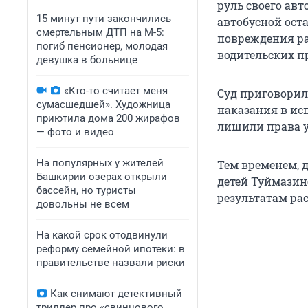
руль своего авт
15 минут пути закончились
автобусной ост
смертельным ДТП на М-5:
повреждения ра
погиб пенсионер, молодая
водительских п
девушка в больнице
«Кто-то считает меня
Суд приговорил
сумасшедшей». Художница
наказания в исп
приютила дома 200 жирафов
лишили права 
— фото и видео
На популярных у жителей
Тем временем, 
Башкирии озерах открыли
детей Туймазин
бассейн, но туристы
результатам ра
довольны не всем
На какой срок отодвинули
реформу семейной ипотеки: в
правительстве назвали риски
Как снимают детективный
триллер про «свинцового