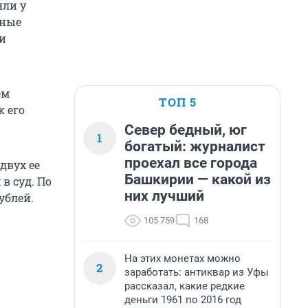
яли у
сные
и
ем
ТОП 5
к его
Север бедный, юг
1
богатый: журналист
проехал все города
двух ее
Башкирии — какой из
в суд. По
них лучший
ублей.
105 759
168
На этих монетах можно
2
заработать: антиквар из Уфы
рассказал, какие редкие
деньги 1961 по 2016 год