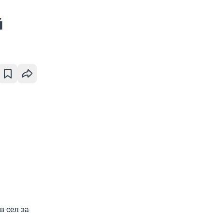
й
 сел за