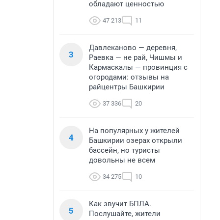
обладают ценностью
47 213
11
Давлеканово — деревня,
3
Раевка — не рай, Чишмы и
Кармаскалы — провинция с
огородами: отзывы на
райцентры Башкирии
37 336
20
На популярных у жителей
4
Башкирии озерах открыли
бассейн, но туристы
довольны не всем
34 275
10
Как звучит БПЛА.
5
Послушайте, жители