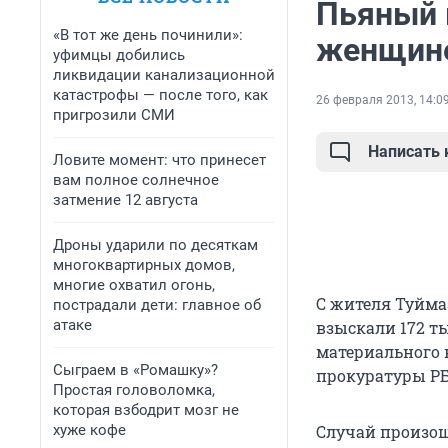
Пьяный 
«В тот же день починили»:
женщине
уфимцы добились
ликвидации канализационной
катастрофы — после того, как
26 февраля 2013, 14:0
пригрозили СМИ
Написать
Ловите момент: что принесет
вам полное солнечное
затмение 12 августа
Дроны ударили по десяткам
многоквартирных домов,
многие охватил огонь,
С жителя Туйма
пострадали дети: главное об
атаке
взыскали 172 т
материального 
Сыграем в «Ромашку»?
прокуратуры РБ
Простая головоломка,
которая взбодрит мозг не
хуже кофе
Случай произош