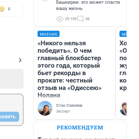
Башкирии: это может спасти
вашу жизнь
0
29 199
36
МНЕНИЕ
МНЕНИ
«Никого нельзя
Хоть 
победить». О чем
«Одис
главный блокбастер
понра
этого года, который
журна
бьет рекорды в
главн
прокате: честный
котор
отзыв на «Одиссею»
крити
Нолана
Стас Соколов
Эксперт
равить
РЕКОМЕНДУЕМ