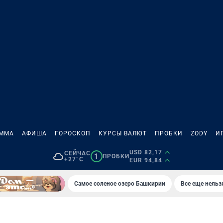
АММА
АФИША
ГОРОСКОП
КУРСЫ ВАЛЮТ
ПРОБКИ
ZODY
И
USD 82,17
СЕЙЧАС
1
ПРОБКИ
+27°C
EUR 94,84
Самое соленое озеро Башкирии
Все еще нельз