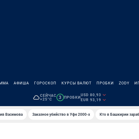
АММА
АФИША
ГОРОСКОП
КУРСЫ ВАЛЮТ
ПРОБКИ
ZODY
И
USD 80,93
СЕЙЧАС
3
ПРОБКИ
+25°C
EUR 93,19
ив Васимова
Заказное убийство в Уфе 2000-х
Кто в Башкирии зараб