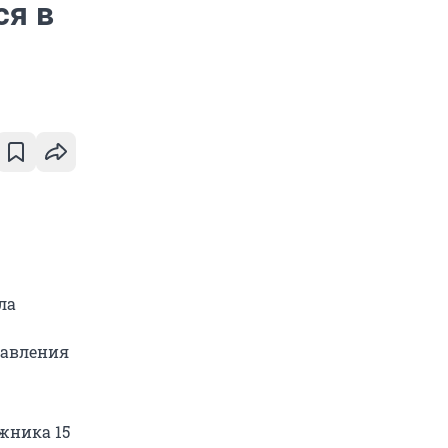
ся в
ла
равления
жника 15