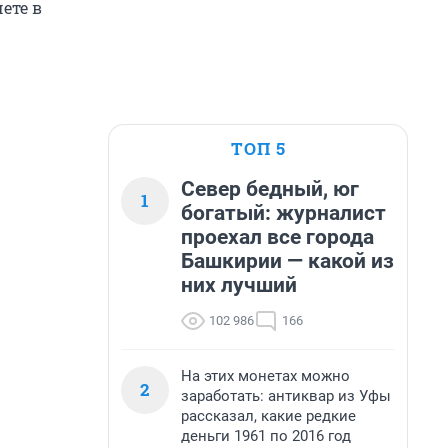
ете в
ТОП 5
Север бедный, юг
1
богатый: журналист
проехал все города
Башкирии — какой из
них лучший
102 986
166
На этих монетах можно
2
заработать: антиквар из Уфы
рассказал, какие редкие
деньги 1961 по 2016 год