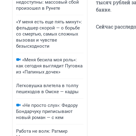
тысяч рублей за
недоступны: массовый сбой
произошел в Рунете
банке.
«У меня есть еще пять минут»:
Сейчас расслед
фельдшер скорой — о борьбе
со смертью, самых сложных
вызовах и чувстве
безысходности
«Меня бесила моя роль»:
как сегодня выглядит Пуговка
из «Папиных дочек»
Легковушка влетела в толпу
пешеходов в Омске — кадры
«Не просто слух»: Федору
Бондарчуку приписывают
новый роман — с кем
Работа не волк: Ратмир