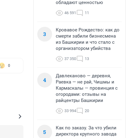
обладают ценностью
46 591
11
Кровавое Рождество: как до
3
смерти забили бизнесмена
из Башкирии и что стало с
организатором убийства
37 350
13
0
Давлеканово — деревня,
4
Раевка — не рай, Чишмы и
Кармаскалы — провинция с
огородами: отзывы на
райцентры Башкирии
33 994
20
Как по заказу. За что убили
5
директора крупного завода