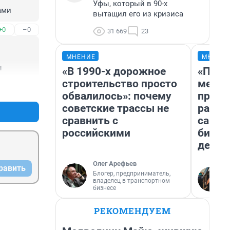
Уфы, который в 90-х
ами
вытащил его из кризиса
+0
–0
31 669
23
МНЕНИЕ
МНЕНИ
ы
«В 1990-х дорожное
«Поку
строительство просто
мешке
+0
–0
обвалилось»: почему
предп
советские трассы не
расска
сравнить с
самом
российскими
бизне
дешев
Олег Арефьев
равить
Блогер, предприниматель,
владелец в транспортном
бизнесе
РЕКОМЕНДУЕМ