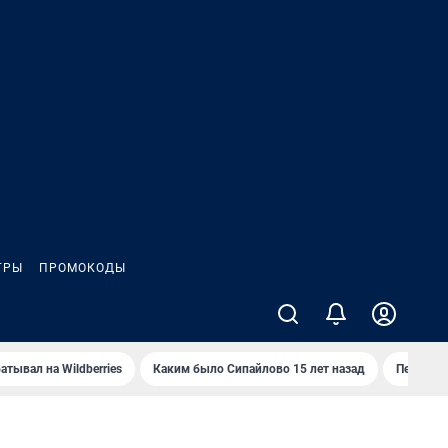
ГРЫ
ПРОМОКОДЫ
атывал на Wildberries
Каким было Сипайлово 15 лет назад
Пенсионе