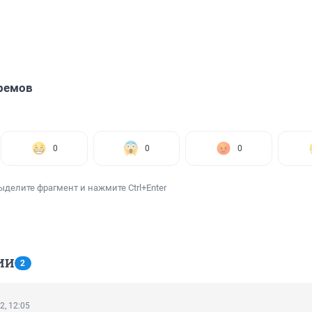
ремов
0
0
0
ыделите фрагмент и нажмите Ctrl+Enter
ИИ
2
2, 12:05