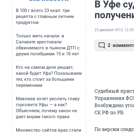
В Уфе с
В 100 г всего 23 ккал: три
получен
рецепта с главным летним
продуктом
25 декабря 2012, 12:35
Только жить начали: в
Салавате арестовали
2
коммент
обвиняемого в пьяном ДТП с
двумя погибшими 15 и 18 лет
Кто на самом деле решает,
какой будет Уфа? Показываем
тех, кто стоит за большими
переменами
Судебный прист
Управления ФСС
Мавлиев хочет уволить главу
горсовета Уфы — а как?
Возбуждено уго
Объясняем, почему закон не
СК РФ по РБ.
дает мэрам такого права
По версии след
Множество сайтов враз стали