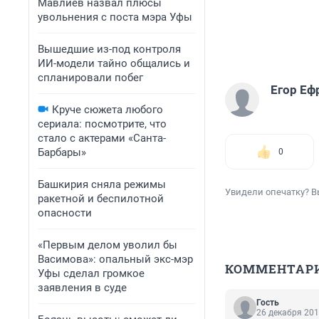
Мавлиев назвал плюсы
увольнения с поста мэра Уфы
Вышедшие из-под контроля
ИИ-модели тайно общались и
спланировали побег
Егор Еф
Круче сюжета любого
сериала: посмотрите, что
стало с актерами «Санта-
Барбары»
0
Башкирия сняла режимы
Увидели опечатку? В
ракетной и беспилотной
опасности
«Первым делом уволил бы
Васимова»: опальный экс-мэр
КОММЕНТАР
Уфы сделал громкое
заявления в суде
Гость
26 декабря 201