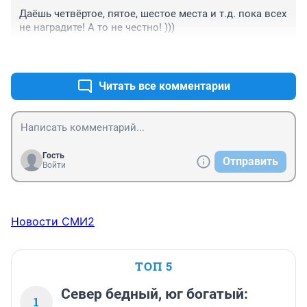
Даёшь четвёртое, пятое, шестое места и т.д. пока всех 
не наградите! А то не честно! )))
+0
–0
Читать все комментарии
Гость
Отправить
Войти
Новости СМИ2
ТОП 5
Север бедный, юг богатый:
1