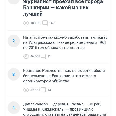
журналист проехал все города
Башкирии — какой из них
лучший
103 921
167
На этих монетах можно заработать: антиквар
2
из Уфы рассказал, какие редкие деньги 1961
по 2016 год обладают ценностью
46 663
11
Кровавое Рождество: как до смерти забили
3
бизнесмена из Башкирии и что стало с
организатором убийства
37 443
13
Давлеканово — деревня, Раевка — не рай,
4
Чишмы и Кармаскалы — провинция с
огородами: отзывы на райцентры Башкирии