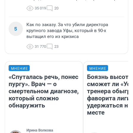
35 019
20
Как по заказу. За что убили директора
5
крупного завода Уфы, который в 90-х
вытащил его из кризиса
31 770
23
МНЕНИЕ
МНЕНИЕ
«Спуталась речь, понес
Боязнь высоты
пургу». Врач — о
сможет ли «Уфа
смертельном диагнозе,
тренера обыгр
который сложно
фаворита лиги 
обнаружить
удержаться на
месте
Ирина Волкова