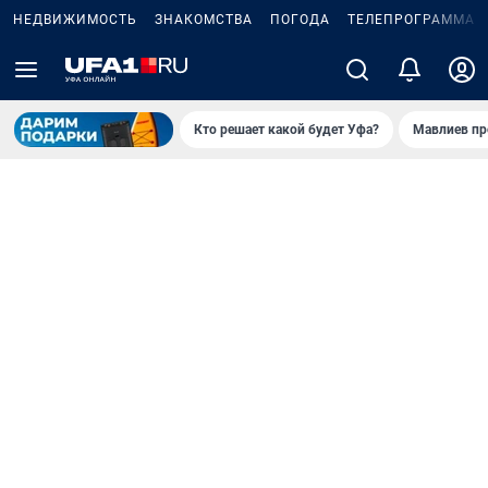
НЕДВИЖИМОСТЬ
ЗНАКОМСТВА
ПОГОДА
ТЕЛЕПРОГРАММА
Кто решает какой будет Уфа?
Мавлиев пр