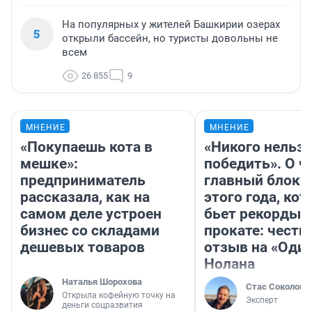
На популярных у жителей Башкирии озерах
5
открыли бассейн, но туристы довольны не
всем
26 855
9
МНЕНИЕ
МНЕНИЕ
«Покупаешь кота в
«Никого нельз
мешке»:
победить». О ч
предприниматель
главный блокб
рассказала, как на
этого года, ко
самом деле устроен
бьет рекорды 
бизнес со складами
прокате: честн
дешевых товаров
отзыв на «Оди
Нолана
Наталья Шорохова
Стас Соколов
Открыла кофейную точку на
Эксперт
деньги соцразвития