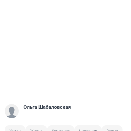
Ольга Шабаловская
Урман
Жилье
Конфликт
Чиновник
Взрыв