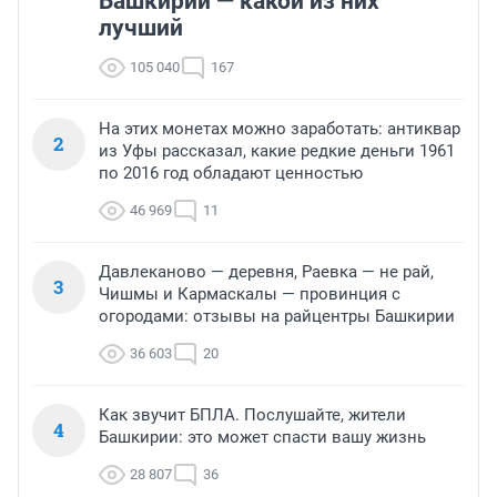
Башкирии — какой из них
лучший
105 040
167
На этих монетах можно заработать: антиквар
2
из Уфы рассказал, какие редкие деньги 1961
по 2016 год обладают ценностью
46 969
11
Давлеканово — деревня, Раевка — не рай,
3
Чишмы и Кармаскалы — провинция с
огородами: отзывы на райцентры Башкирии
36 603
20
Как звучит БПЛА. Послушайте, жители
4
Башкирии: это может спасти вашу жизнь
28 807
36