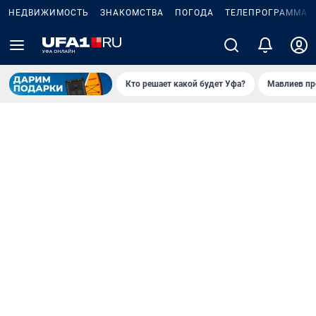
НЕДВИЖИМОСТЬ
ЗНАКОМСТВА
ПОГОДА
ТЕЛЕПРОГРАММА
Кто решает какой будет Уфа?
Мавлиев пр