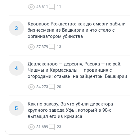
46 611
11
Кровавое Рождество: как до смерти забили
3
бизнесмена из Башкирии и что стало с
организатором убийства
37 379
13
Давлеканово — деревня, Раевка — не рай,
4
Чишмы и Кармаскалы — провинция с
огородами: отзывы на райцентры Башкирии
34 273
20
Как по заказу. За что убили директора
5
крупного завода Уфы, который в 90-х
вытащил его из кризиса
31 689
23