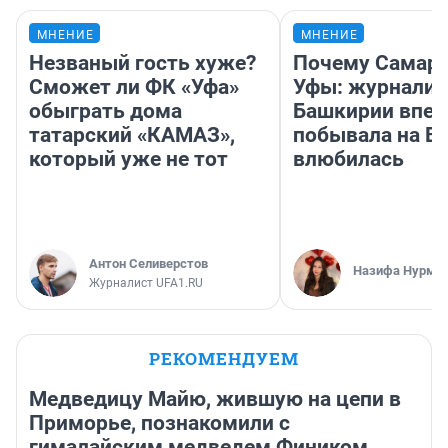
МНЕНИЕ
МНЕНИЕ
Незваный гость хуже?
Почему Самара
Сможет ли ФК «Уфа»
Уфы: журналис
обыграть дома
Башкирии впе
татарский «КАМАЗ»,
побывала на Во
который уже не тот
влюбилась
Антон Селиверстов
Назифа Нурму
Журналист UFA1.RU
РЕКОМЕНДУЕМ
Медведицу Майю, жившую на цепи в
Приморье, познакомили с
гималайским медведем Фиником