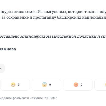
нкурса стала семья Исламгуловых, которая также пол
 за сохранение и пропаганду башкирских националь
доставлено министерством молодежной политики и сп
рямнова
я
0
0
0
ыделите фрагмент и нажмите Ctrl+Enter