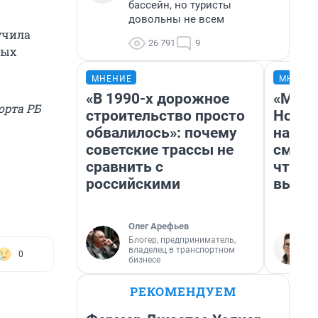
бассейн, но туристы
довольны не всем
учила
26 791
9
ных
МНЕНИЕ
МНЕНИ
«В 1990-х дорожное
«Мы в
орта РБ
строительство просто
Нолан
обвалилось»: почему
настр
советские трассы не
смотр
сравнить с
чтобы
российскими
выгля
Олег Арефьев
Блогер, предприниматель,
владелец в транспортном
0
бизнесе
РЕКОМЕНДУЕМ