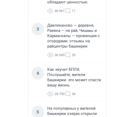
обладают ценностью
46 961
11
Давлеканово — деревня,
3
Раевка — не рай, Чишмы и
Кармаскалы — провинция с
огородами: отзывы на
райцентры Башкирии
36 545
20
Как звучит БПЛА.
4
Послушайте, жители
Башкирии: это может спасти
вашу жизнь
28 790
36
На популярных у жителей
5
Башкирии озерах открыли