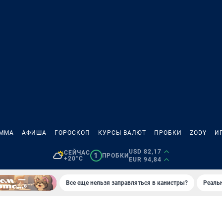
АММА
АФИША
ГОРОСКОП
КУРСЫ ВАЛЮТ
ПРОБКИ
ZODY
И
USD 82,17
СЕЙЧАС
1
ПРОБКИ
+20°C
EUR 94,84
Все еще нельзя заправляться в канистры?
Реаль