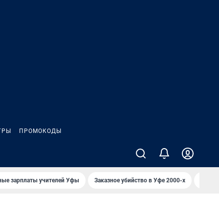
ГРЫ
ПРОМОКОДЫ
ные зарплаты учителей Уфы
Заказное убийство в Уфе 2000-х
Каким