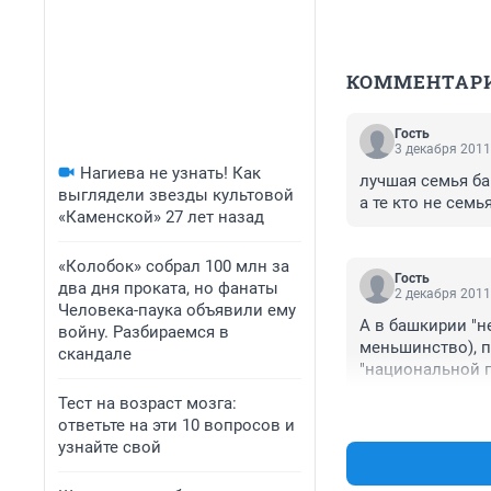
КОММЕНТАР
Гость
3 декабря 2011
Нагиева не узнать! Как
лучшая семья ба
выглядели звезды культовой
а те кто не семь
«Каменской» 27 лет назад
«Колобок» собрал 100 млн за
Гость
два дня проката, но фанаты
2 декабря 2011
Человека-паука объявили ему
А в башкирии "н
войну. Разбираемся в
меньшинство), п
скандале
"национальной п
других националь
Тест на возраст мозга:
ответьте на эти 10 вопросов и
узнайте свой