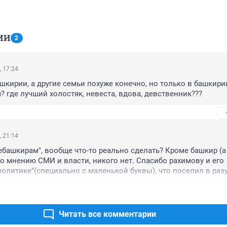
ИИ
2
, 17:24
шкирии, а другие семьи похуже конечно, но только в башкирии
я? где лучший холостяк, невеста, вдова, девственник???
, 21:14
ебашкирам", вообще что-то реально сделать? Кроме башкир (а 
о мнению СМИ и власти, никого нет. Спасибо рахимову и его 
олитике"(специально с маленькой буквы), что поселил в разу
ностей неприязнь к башкирам...вот как то так...
Читать все комментарии