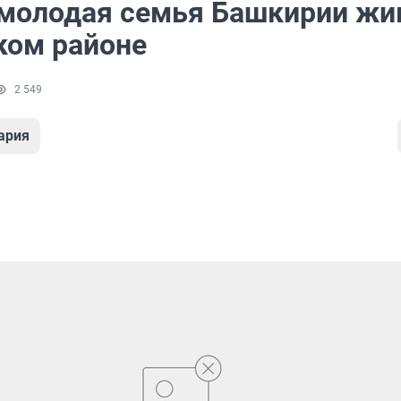
молодая семья Башкирии жи
ком районе
2 549
ария