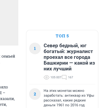
ТОП 5
Север бедный, юг
1
богатый: журналист
 семьей
проехал все города
а
Башкирии — какой из
них лучший
105 007
167
ояло
На этих монетах можно
Я –
2
заработать: антиквар из Уфы
казали,
рассказал, какие редкие
ети,
деньги 1961 по 2016 год