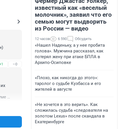
Фермер Джастас Уолкер,
известный как «веселый
молочник», заявил что его
семью могут выдворить
из России — видео
12 часов
6 590
Обсудить
«Нашел Наденьку, а у нее пробита
)

голова». Мужчина рассказал, как
потерял жену при атаке БПЛА в
Архипо-Осиповке
+1
–0
«Плохо, как никогда до этого»:
таролог о судьбе Кузбасса и его
их 
жителей в августе
ме 
«Не хочется в это верить». Как
+1
–0
сложилась судьба «следователя на
золотом Lexus» после скандала в
Екатеринбурге