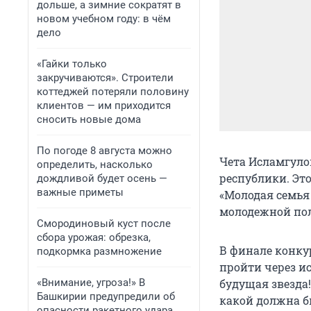
дольше, а зимние сократят в
новом учебном году: в чём
дело
«Гайки только
закручиваются». Строители
коттеджей потеряли половину
клиентов — им приходится
сносить новые дома
По погоде 8 августа можно
Чета Исламгуло
определить, насколько
республики. Эт
дождливой будет осень —
важные приметы
«Молодая семья 
молодежной пол
Смородиновый куст после
сбора урожая: обрезка,
В финале конку
подкормка размножение
пройти через и
«Внимание, угроза!» В
будущая звезда
Башкирии предупредили об
какой должна бы
опасности ракетного удара