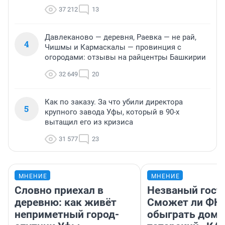
37 212
13
Давлеканово — деревня, Раевка — не рай,
4
Чишмы и Кармаскалы — провинция с
огородами: отзывы на райцентры Башкирии
32 649
20
Как по заказу. За что убили директора
5
крупного завода Уфы, который в 90-х
вытащил его из кризиса
31 577
23
МНЕНИЕ
МНЕНИЕ
Словно приехал в
Незваный гост
деревню: как живёт
Сможет ли ФК 
неприметный город-
обыграть дома